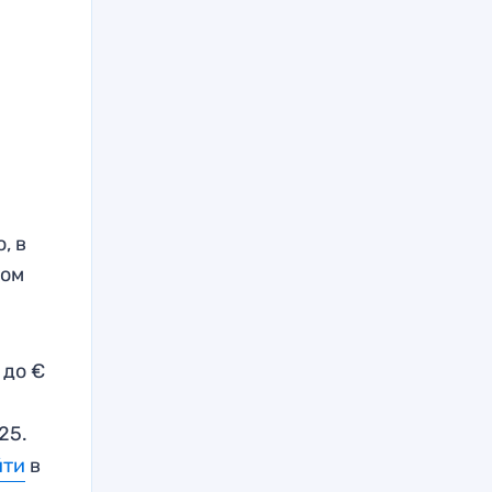
, в
ном
до €
25.
йти
в