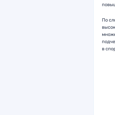
повыш
По сл
высо
множе
подче
в спо