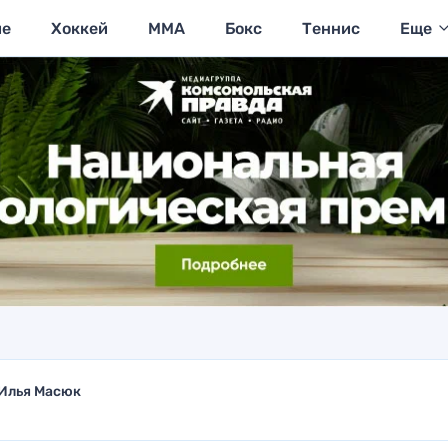
ие
Хоккей
MMA
Бокс
Теннис
Еще
Илья Масюк