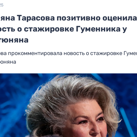
25
ьяна Тарасова позитивно оценил
ость о стажировке Гуменника у
тюняна
ова прокомментировала новость о стажировке Гум
тюняна