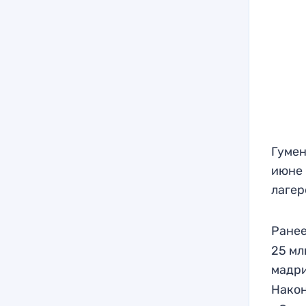
Гумен
июне 
лагер
Ранее
25 мл
мадр
Нако