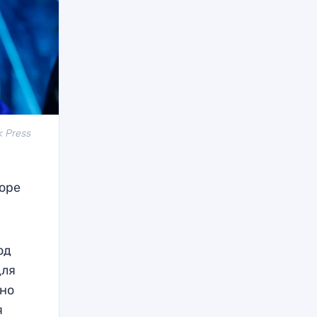
k Press
оре
од
для
тно
я