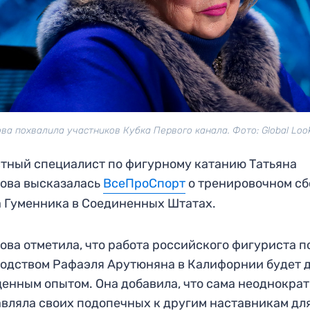
ва похвалила участников Кубка Первого канала. Фото: Global Loo
тный специалист по фигурному катанию Татьяна
ова высказалась
ВсеПроСпорт
о тренировочном сб
 Гуменника в Соединенных Штатах.
ова отметила, что работа российского фигуриста п
одством Рафаэля Арутюняна в Калифорнии будет 
ценным опытом. Она добавила, что сама неоднокра
вляла своих подопечных к другим наставникам дл