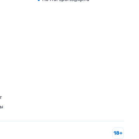
т
ры
18+