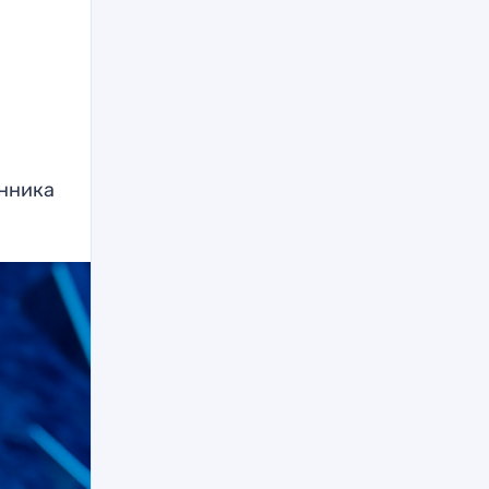
а
енника