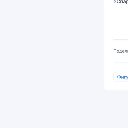
«Спа
Подел
Фигу