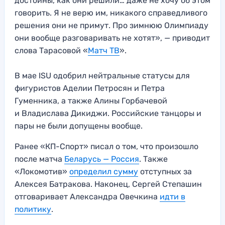
достойны, как они решили… даже не хочу об этом
говорить. Я не верю им, никакого справедливого
решения они не примут. Про зимнюю Олимпиаду
они вообще разговаривать не хотят», — приводит
слова Тарасовой «
Матч ТВ
».
В мае ISU одобрил нейтральные статусы для
фигуристов Аделии Петросян и Петра
Гуменника, а также Алины Горбачевой
и Владислава Дикиджи. Российские танцоры и
пары не были допущены вообще.
Ранее «КП-Спорт» писал о том, что произошло
после матча
Беларусь — Россия
. Также
«Локомотив»
определил сумму
отступных за
Алексея Батракова. Наконец, Сергей Степашин
отговаривает Александра Овечкина
идти в
политику
.