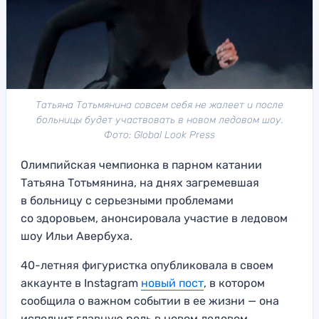
Татьяна Тотьмянина совсем себя не жалеет и после
больницы будет участвовать в новом ледовом шоу.
Фото: Global Look Press
Олимпийская чемпионка в парном катании
Татьяна Тотьмянина, на днях загремевшая
в больницу с серьезными проблемами
со здоровьем, анонсировала участие в ледовом
шоу Ильи Авербуха.
40-летняя фигуристка опубликовала в своем
аккаунте в Instagram
новый пост
, в котором
сообщила о важном событии в ее жизни — она
исполнит главную роль в новом ледовом