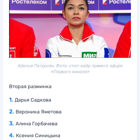
Аделия Петросян. Фото: стоп-кадр прямого эфира
«Первого канала»
Вторая разминка
Дарья Садкова
Вероника Яметова
Алина Горбачева
Ксения Синицына