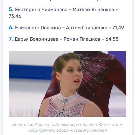
Екатерина Чикмарева – Матвей Янченков –
73,46
Елизавета Осокина – Артем Грицаенко – 71,49
Дарья Бояринцева – Роман Плешков – 64,55
Анастасия Мишина и Александр Галлямов. Фото: стоп-
кадр прямого эфира «Первого канала»