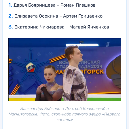
Дарья Бояринцева – Роман Плешков
Елизавета Осокина – Артем Грицаенко
Екатерина Чикмарева – Матвей Янченков
Александра Бойкова и Дмитрий Козловский в
Магнитогорске. Фото: стоп-кадр прямого эфира «Первого
канала»