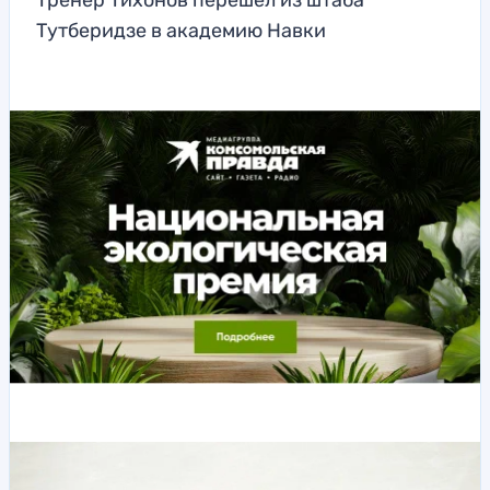
Тренер Тихонов перешел из штаба
Тутберидзе в академию Навки