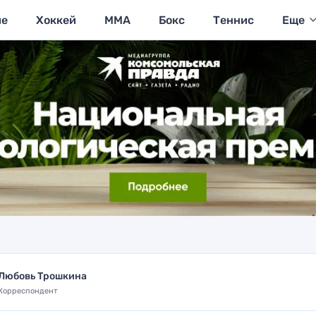
ие
Хоккей
MMA
Бокс
Теннис
Еще
Любовь Трошкина
Корреспондент