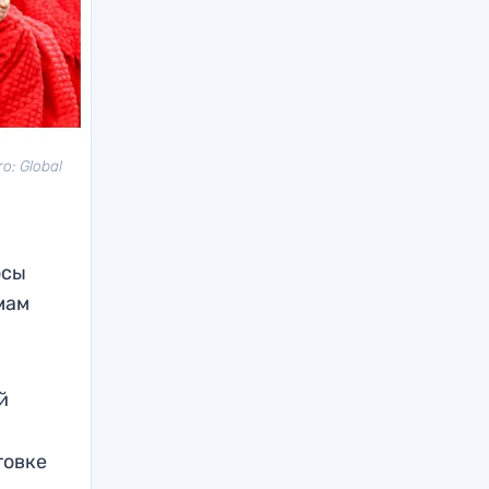
: Global
осы
мам
й
товке