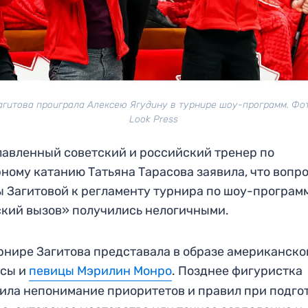
агитова проиграла Алексею Ягудину в турнире шоу-программ. Фото
Look Press
авленный советский и российский тренер по
ному катанию Татьяна Тарасова заявила, что вопр
 Загитовой к регламенту турнира по шоу-програм
кий вызов» получились нелогичными.
рнире Загитова представала в образе американско
исы и
певицы Мэрилин Монро
. Позднее фигуристка
ила непонимание приоритетов и правил при подго