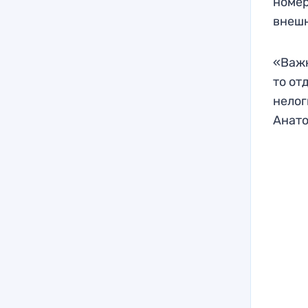
номер
внешн
«Важн
то от
нелог
Анато