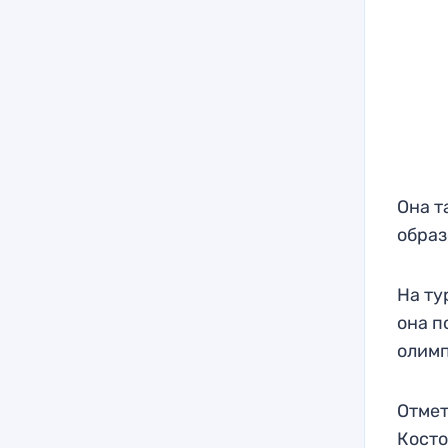
Она т
образ
На ту
она п
олимп
Отмет
Кост