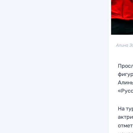
Алина З
Просл
фигур
Алины
«Русс
На ту
актр
отмет