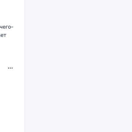
 чего-
ает