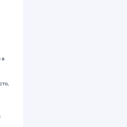
 в
сто,
и