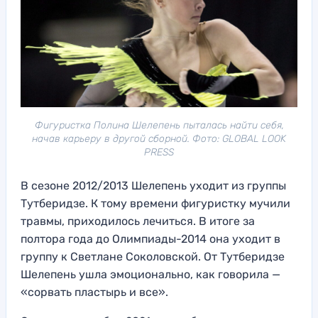
Фигуристка Полина Шелепень пыталась найти себя,
начав карьеру в другой сборной. Фото: GLOBAL LOOK
PRESS
В сезоне 2012/2013 Шелепень уходит из группы
Тутберидзе. К тому времени фигуристку мучили
травмы, приходилось лечиться. В итоге за
полтора года до Олимпиады-2014 она уходит в
группу к Светлане Соколовской. От Тутберидзе
Шелепень ушла эмоционально, как говорила —
«сорвать пластырь и все».