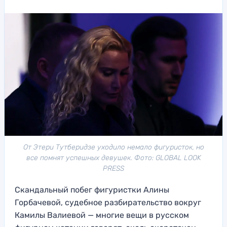
От Этери Тутберидзе уходило немало фигуристок, но
все помнят успешных девушек. Фото: GLOBAL LOOK
PRESS
Скандальный побег фигуристки Алины
Горбачевой, судебное разбирательство вокруг
Камилы Валиевой — многие вещи в русском