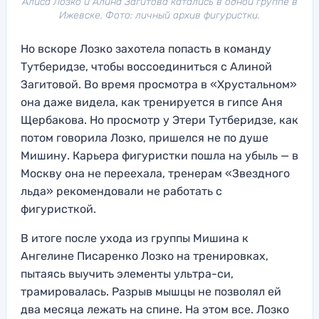
Алиса Лозко и Алина Загитова катались в одной группе в
Ижевске. Фото: личный архив фигуристки.
Но вскоре Лозко захотела попасть в команду
Тутберидзе, чтобы воссоединиться с Алиной
Загитовой. Во время просмотра в «Хрустальном»
она даже видела, как тренируется в гипсе Аня
Щербакова. Но просмотр у Этери Тутберидзе, как
потом говорила Лозко, пришелся не по душе
Мишину. Карьера фигуристки пошла на убыль — в
Москву она не переехала, тренерам «Звездного
льда» рекомендовали не работать с
фигуристкой.
В итоге после ухода из группы Мишина к
Ангелине Писаренко Лозко на тренировках,
пытаясь выучить элементы ультра-си,
трамировалась. Разрыв мышцы не позволял ей
два месяца лежать на спине. На этом все. Лозко