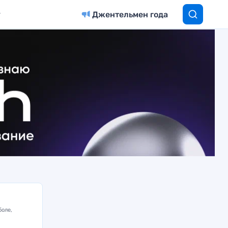
Джентельмен года
боле,