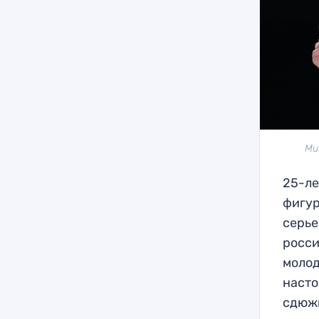
Ми
25-ле
фигур
серье
росси
молод
насто
сдюжи