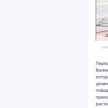
Соф
Перед
Валие
котор
уровн
побед
преис
расте