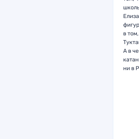
школь
Елиза
фигур
в том
Тукта
А в ч
катан
ни в 