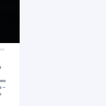
ess
й
лее
а —
е