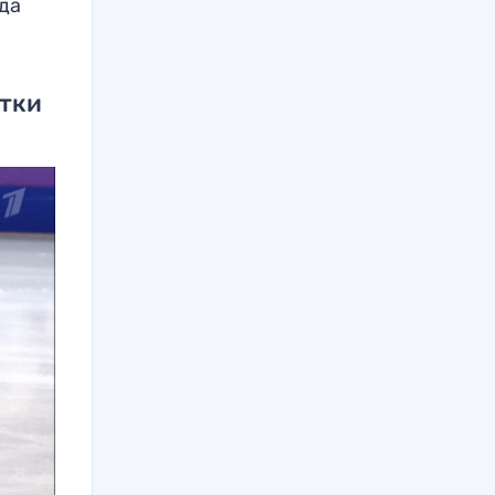
ода
стки