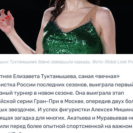
шин: Туктамышева давно завершила карьеру. Фото: Global Look Pr
тняя Елизавета Туктамышева, самая «вечная»
истка России последних сезонов, выиграла первы
зный турнир в новом сезоне. Она выиграла этап
йской серии Гран-При в Москве, опередив двух бо
ых звездочек. И успех фигуристки Алексея Мишин
ящая загадка для многих. Акатьева и Муравьевав н
ли перед более опытной спортсменкой на важном