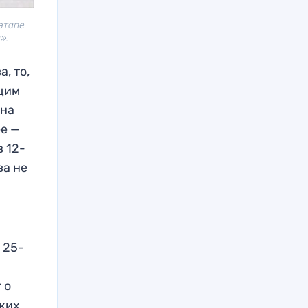
этапе
».
, то,
щим
 на
ее —
в 12-
ва не
 25-
 о
ьких