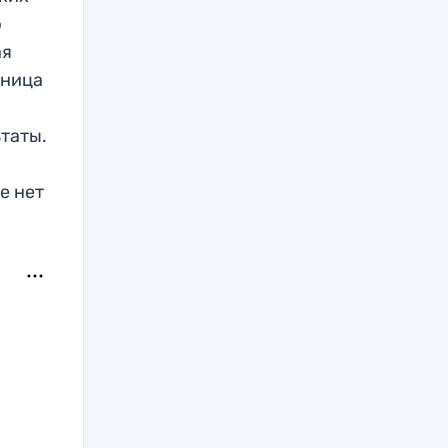
р
ая
зница
ьтаты.
е нет