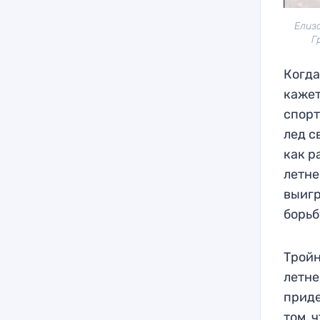
Елиз
Г
Когда
кажет
спорт
лед с
как р
летне
выигр
борьб
Тройн
летне
приде
том, 