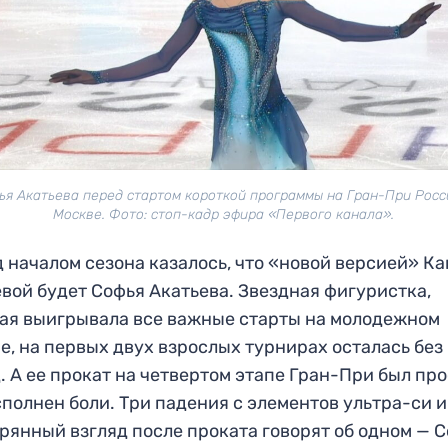
ья Акатьева перед стартом короткой программы на Гран-При Росс
Москве. Фото: стоп-кадр эфира «Первого канала».
 началом сезона казалось, что «новой версией» К
вой будет Софья Акатьева. Звездная фигуристка,
ая выигрывала все важные старты на молодежном
е, на первых двух взрослых турнирах осталась без
. А ее прокат на четвертом этапе Гран-При был пр
полнен боли. Три падения с элементов ультра-си и
рянный взгляд после проката говорят об одном — 