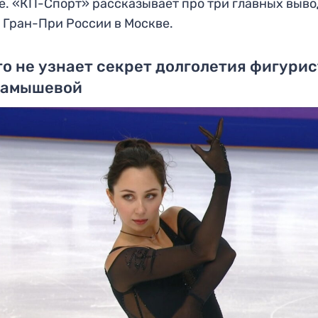
е. «КП-Спорт» рассказывает про три главных выв
 Гран-При России в Москве.
о не узнает секрет долголетия фигури
тамышевой