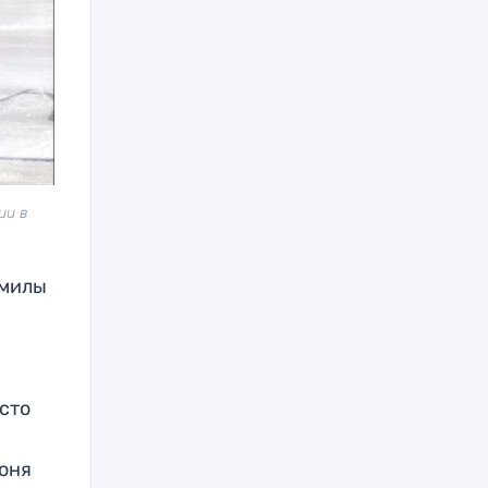
ии в
амилы
осто
Соня