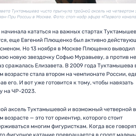
авета Туктамышева чисто прыгнула тройной аксель на четвертом 
ран-При России в Москве. Фото: стоп-кадр эфира «Первого канала
 начинала кататься на важных стартах Туктамышева
ся, еще Евгений Плющенко был активно действую
сменом. Но 13 ноября в Москве Плющенко выводил
вою новую звездочку Софью Муравьеву, а против н
аз сражалась Елизавета. В 2009 года Туктамышева 
м возрасте стала втором на чемпионате России, ед
ав его. И вот уже готовится к тому, чтобы навязать
у на ЧР-2023.
ой аксель Туктамышевой и возможный четверной в
м возрасте — это тот ориентир, которого стоит
рживаться многим фигуристкам. Когда все говорят
что фигурное катание превращается в спорт мален