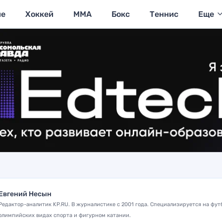
ие
Хоккей
MMA
Бокс
Теннис
Еще
Евгений Несын
Редактор-аналитик KP.RU. В журналистике с 2001 года. Специализируется на фут
олимпийских видах спорта и фигурном катании.