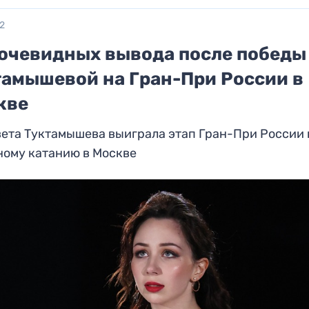
22
 очевидных вывода после победы
тамышевой на Гран-При России в
кве
ета Туктамышева выиграла этап Гран-При России 
ному катанию в Москве