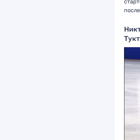
старт
после
Никт
Тук