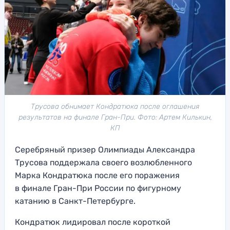
Трусова обнимает Кондратюка после оглашения
результатов на финале Гран-При. Фото: Артем Килькин,
КП
Серебряный призер Олимпиады Александра
Трусова поддержала своего возлюбленного
Марка Кондратюка после его поражения
в финале Гран-При России по фигурному
катанию в Санкт-Петербурге.
Кондратюк лидировал после короткой