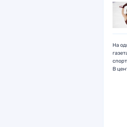
На од
газет
спорт
В цен