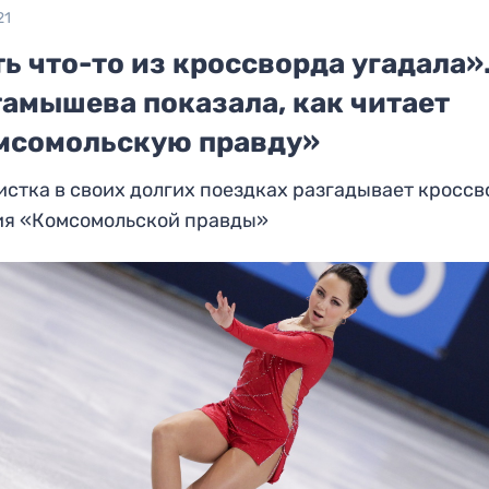
21
ь что-то из кроссворда угадала»
тамышева показала, как читает
мсомольскую правду»
стка в своих долгих поездках разгадывает кросс
ия «Комсомольской правды»