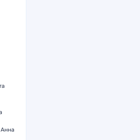
та
а
 Анна