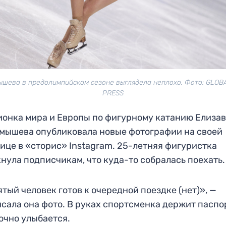
ышева в предолимпийском сезоне выглядела неплохо. Фото: GLOB
PRESS
онка мира и Европы по фигурному катанию Елиза
мышева опубликовала новые фотографии на своей
ице в «сторис» Instagram. 25-летняя фигуристка
нула подписчикам, что куда-то собралась поехать.
тый человек готов к очередной поездке (нет)», —
сала она фото. В руках спортсменка держит паспо
очно улыбается.