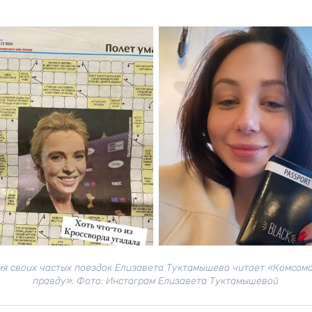
мя своих частых поездок Елизавета Туктамышева читает «Комсом
правду». Фото: Инстаграм Елизавета Туктамышевой