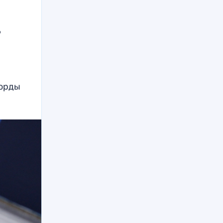
.
ворды