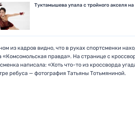
Туктамышева упала с тройного акселя на
ном из кадров видно, что в руках спортсменки нах
а «Комсомольская правда». На странице с кроссво
сменка написала: «Хоть что-то из кроссворда угад
тре ребуса — фотография Татьяны Тотьмяниной.