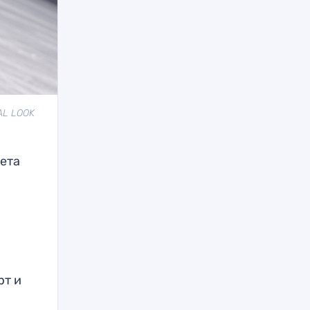
AL LOOK
вета
рт и