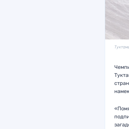
Туктам
Чемпи
Тукта
стран
намек
«Помя
подпи
загад