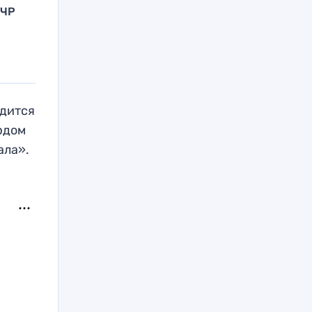
 ЧР
одится
рдом
ала».