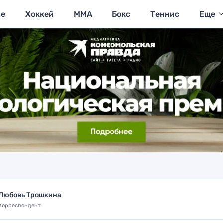
ие
Хоккей
MMA
Бокс
Теннис
Еще
Любовь Трошкина
Корреспондент