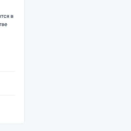
тся в
тве