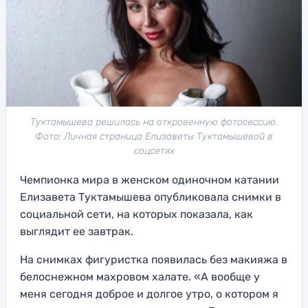
Туктамышева решилась на откровенную фотосессию.
Фото: Личная страница Елизаветы Туктамышевой в
соцсетях
Чемпионка мира в женском одиночном катании
Елизавета Туктамышева опубликовала снимки в
социальной сети, на которых показала, как
выглядит ее завтрак.
На снимках фигуристка появилась без макияжа в
белоснежном махровом халате. «А вообще у
меня сегодня доброе и долгое утро, о котором я