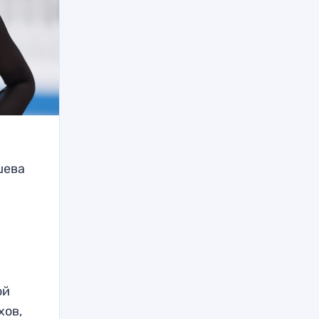
шева
ой
хов,