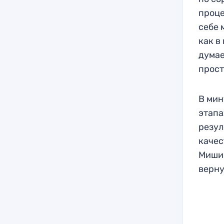
проце
себе 
как в
думае
прост
В мин
этапа
резул
качес
Мишин
верну