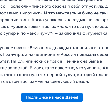
сс. После олимпийского сезона я себя отпустила, 
морально выдохнуть. И это межсезонье было не так
 прошлые годы. Когда уезжаешь на отдых, но все вр
шь о музыке, новых программах, что все нужно сде
о супер и по максимуму», — заключила фигуристка
увшем сезоне Елизавета дважды становилась втор
х Гран-при, а на чемпионате России показала сед
ьтат. На Олимпийских играх в Пекине она была в
тве запасной. В мае стало известно, что ученица А
а чисто прыгнула четверной тулуп, который план
ть в свои программы на следующий сезон.
Подпишись на нас в Дзене!