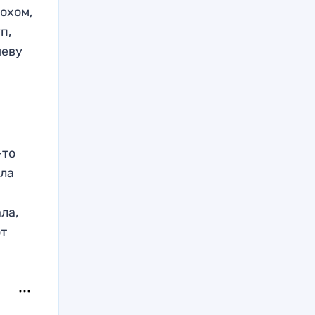
лохом,
п,
шеву
х
-то
ала
ла,
ют