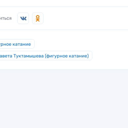
иться
рное катание
авета Туктамышева (фигурное катание)