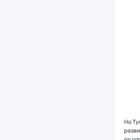
Но Ту
разви
по со