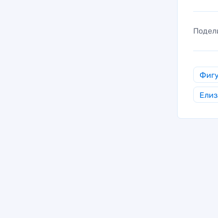
Подел
Фигу
Елиз