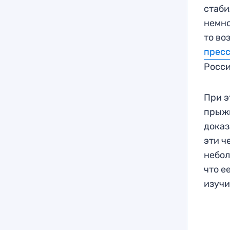
стаби
немно
то во
прес
Росси
При э
прыжк
доказ
эти ч
небол
что е
изучи