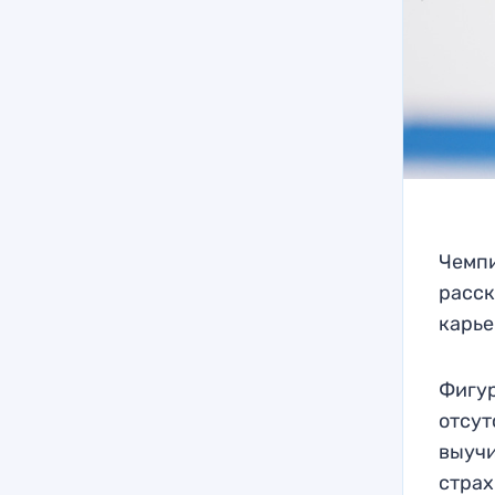
Чемпи
расск
карье
Фигур
отсут
выучи
страх