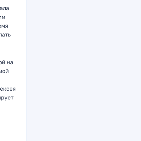
дала
им
емя
лать
.
ой на
ьмой
лексея
ирует