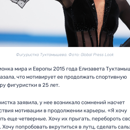
Фигуристка Туктамышева. Фото: Global Press Look
онка мира и Европы 2015 года Елизавета Туктамы
азала, что мотивирует ее продолжать спортивную
ру фигуристки в 25 лет.
истка заявила, у нее возникало сомнений насчет
ствия мотивации в продолжении карьеры. «Я хочу
ть еще четверные. Хочу их прыгать, перебороть св
. Хочу попробовать вкрутиться в лутц, сделать саль