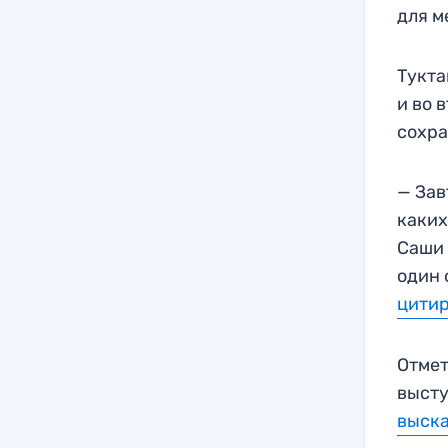
для м
Тукта
и во 
сохра
— Зав
каких
Саши 
один 
цитир
Отмет
выст
выска