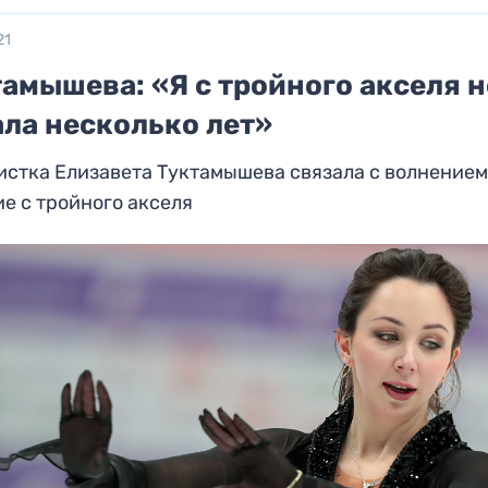
21
амышева: «Я с тройного акселя н
ала несколько лет»
стка Елизавета Туктамышева связала с волнение
е с тройного акселя