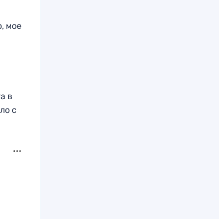
, мое
а в
ло с