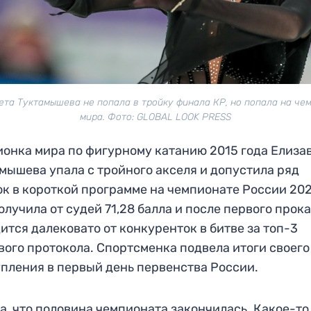
ета Туктамышева не попала в тройку финала КР, но попала на че
мира. Фото: GLOBAL LOOK PRESS
онка мира по фигурному катанию 2015 года Елиза
мышева упала с тройного акселя и допустила ряд
к в короткой программе на чемпионате России 202
олучила от судей 71,28 балла и после первого прок
ится далековато от конкуренток в битве за топ-3
вого протокола. Спортсменка подвела итоги своего
пления в первый день первенства России.
а, что половина чемпионата закончилась. Какое-то