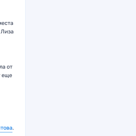
места
 Лиза
ла от
т еще
итова
.