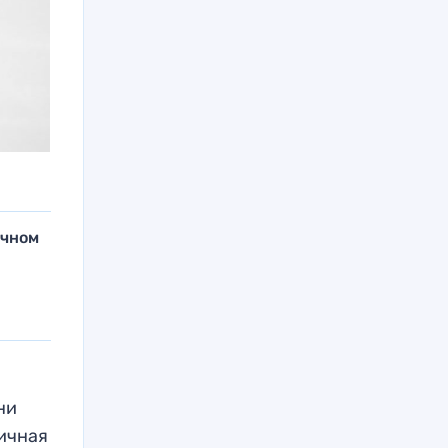
очном
ни
пичная