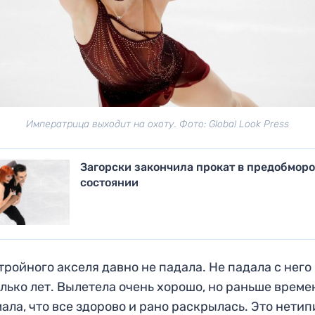
Императрица выходит на охоту. Фото: Global Look Press
Загорски закончила прокат в предобмор
состоянии
 тройного акселя давно не падала. Не падала с него
лько лет. Вылетела очень хорошо, но раньше време
ала, что все здорово и рано раскрылась. Это нети