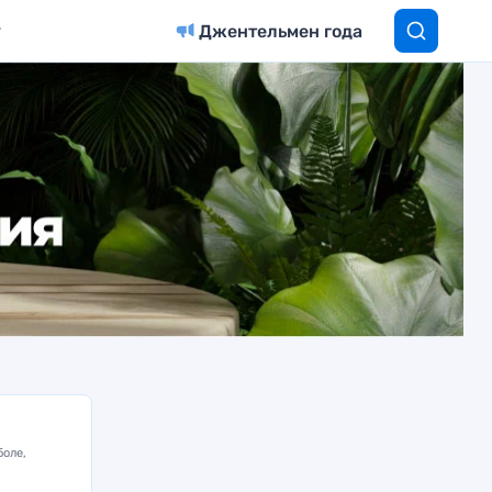
Джентельмен года
боле,