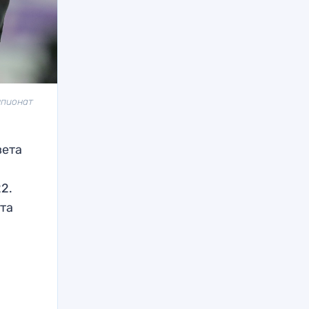
мпионат
вета
2.
ата