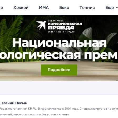
ие
Хоккей
MMA
Бокс
Теннис
Еще
Евгений Несын
Редактор-аналитик KP.RU. В журналистике с 2001 года. Специализируется на фут
олимпийских видах спорта и фигурном катании.