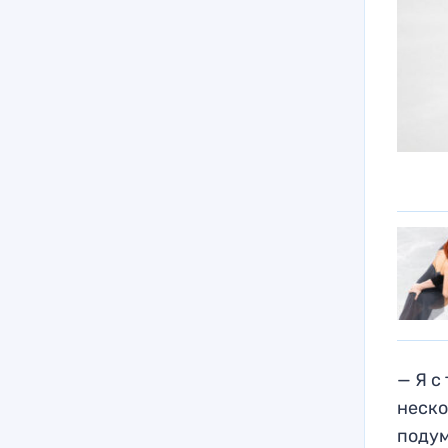
— Я с
неско
подум