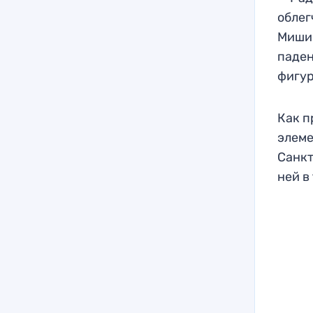
облег
Мишин
паден
фигур
Как п
элеме
Санкт
ней в