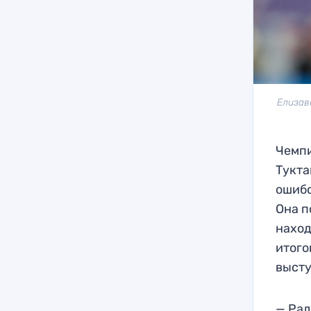
Елизав
Чемпи
Тукта
ошибо
Она п
наход
итого
высту
— Рад