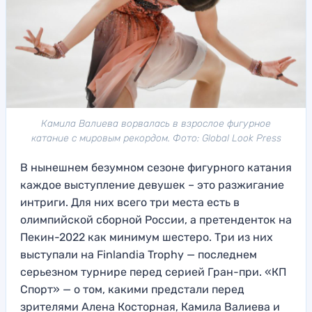
Камила Валиева ворвалась в взрослое фигурное
катание с мировым рекордом. Фото: Global Look Press
В нынешнем безумном сезоне фигурного катания
каждое выступление девушек – это разжигание
интриги. Для них всего три места есть в
олимпийской сборной России, а претенденток на
Пекин-2022 как минимум шестеро. Три из них
выступали на Finlandia Trophy — последнем
серьезном турнире перед серией Гран-при. «КП
Спорт» — о том, какими предстали перед
зрителями Алена Косторная, Камила Валиева и