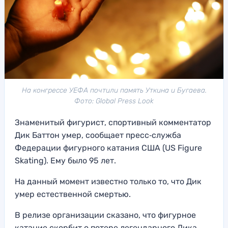
На конгрессе УЕФА почтили память Уткина и Бугаева.
Фото: Global Press Look
Знаменитый фигурист, спортивный комментатор
Дик Баттон умер, сообщает пресс‑служба
Федерации фигурного катания США (US Figure
Skating). Ему было 95 лет.
На данный момент известно только то, что Дик
умер естественной смертью.
В релизе организации сказано, что фигурное
катание скорбит о потере легендарного Дика