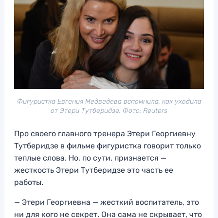
Фигуристка Евгения Медведева вспомнила, как уходила
от Этери Тутберидзе. Фото: Reuters
Про своего главного тренера Этери Георгиевну
Тутберидзе в фильме фигуристка говорит только
теплые слова. Но, по сути, признается —
жесткость Этери Тутберидзе это часть ее
работы.
— Этери Георгиевна — жесткий воспитатель, это
ни для кого не секрет. Она сама не скрывает, что