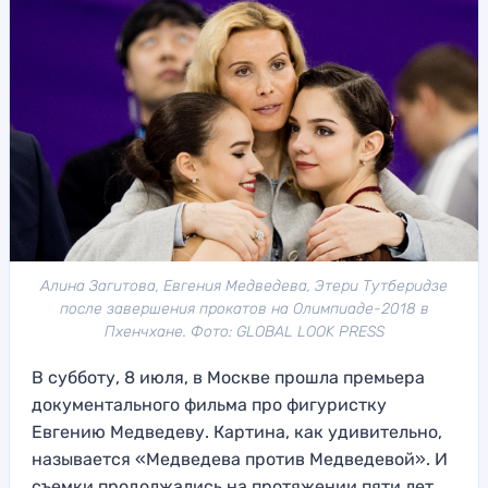
Алина Загитова, Евгения Медведева, Этери Тутберидзе
после завершения прокатов на Олимпиаде-2018 в
Пхенчхане. Фото: GLOBAL LOOK PRESS
В субботу, 8 июля, в Москве прошла премьера
документального фильма про фигуристку
Евгению Медведеву. Картина, как удивительно,
называется «Медведева против Медведевой». И
съемки продолжались на протяжении пяти лет.