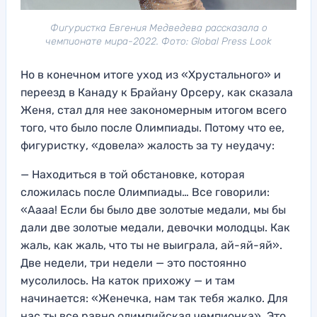
Фигуристка Евгения Медведева рассказала о
чемпионате мира-2022. Фото: Global Press Look
Но в конечном итоге уход из «Хрустального» и
переезд в Канаду к Брайану Орсеру, как сказала
Женя, стал для нее закономерным итогом всего
того, что было после Олимпиады. Потому что ее,
фигуристку, «довела» жалость за ту неудачу:
— Находиться в той обстановке, которая
сложилась после Олимпиады… Все говорили:
«Аааа! Если бы было две золотые медали, мы бы
дали две золотые медали, девочки молодцы. Как
жаль, как жаль, что ты не выиграла, ай-яй-яй».
Две недели, три недели — это постоянно
мусолилось. На каток прихожу — и там
начинается: «Женечка, нам так тебя жалко. Для
нас ты все равно олимпийская чемпионка». Это