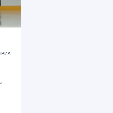
 «РИА
я