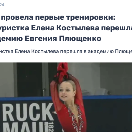
024
 провела первые тренировки:
уристка Елена Костылева перешл
демию Евгения Плющенко
истка Елена Костылева перешла в академию Плющ