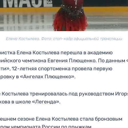
Елена Костылева. Фото: стоп-кадр официальной трансляции
истка Елена Костылева перешла в академию
ийского чемпиона Евгения Плющенко. По данным
ти», 12-летняя спортсменка провела первую
ровку в «Ангелах Плющенко».
 Костылева тренировалась под руководством Игор
ова в школе «Легенда».
ешнем сезоне Елена Костылева стала бронзовым
ром чемпионата России по прыжкам.