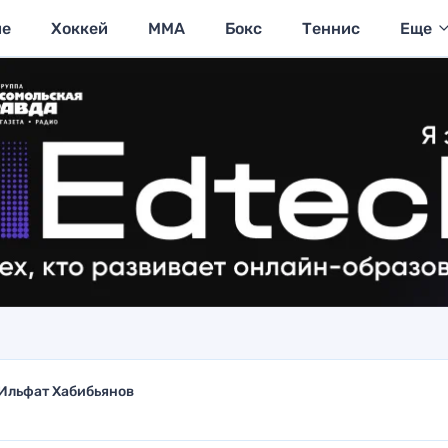
ие
Хоккей
MMA
Бокс
Теннис
Еще
Ильфат Хабибьянов