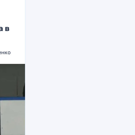
а в
енко