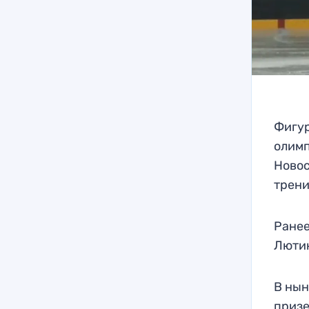
Фигур
олимп
Новос
трени
Ранее
Лютик
В нын
призе