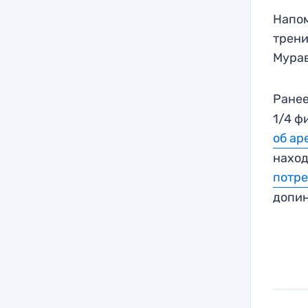
Напом
трени
Мурав
Ране
1/4 ф
об ар
наход
потре
допин