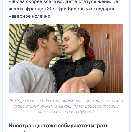
Рябова скорее всего войдет в статусе жены. Ее
жених, француз Жоффри Бриссо уже подарил
наверное колечко.
Жоффри Бриссо и Екатерина Рябова. счастливы вместе и
скоро станут мужем и женой. Фото: Соцсети Жоффри
Бриссо и Екатерины Рябовой
Иностранцы тоже собираются играть