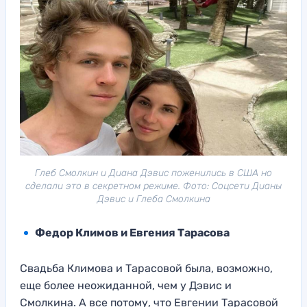
Глеб Смолкин и Диана Дэвис поженились в США но
сделали это в секретном режиме. Фото: Соцсети Дианы
Дэвис и Глеба Смолкина
Федор Климов и Евгения Тарасова
Свадьба Климова и Тарасовой была, возможно,
еще более неожиданной, чем у Дэвис и
Смолкина. А все потому, что Евгении Тарасовой