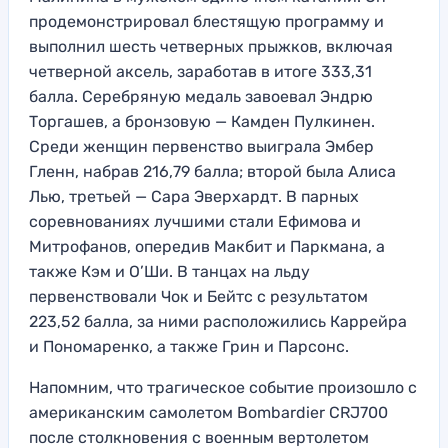
продемонстрировал блестящую программу и
выполнил шесть четверных прыжков, включая
четверной аксель, заработав в итоге 333,31
балла. Серебряную медаль завоевал Эндрю
Торгашев, а бронзовую — Камден Пулкинен.
Среди женщин первенство выиграла Эмбер
Гленн, набрав 216,79 балла; второй была Алиса
Лью, третьей — Сара Эверхардт. В парных
соревнованиях лучшими стали Ефимова и
Митрофанов, опередив Макбит и Паркмана, а
также Кэм и О’Ши. В танцах на льду
первенствовали Чок и Бейтс с результатом
223,52 балла, за ними расположились Каррейра
и Пономаренко, а также Грин и Парсонс.
Напомним, что трагическое событие произошло с
американским самолетом Bombardier CRJ700
после столкновения с военным вертолетом