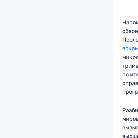
Напом
оберн
После
вскры
микро
триме
по ит
справ
прогр
Разби
миров
вызыв
высше