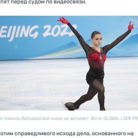
пят перед судом по видеосвязи.
о Камилы Валиевой все никак не затихает. Фото: GLOBAL LOOK P
отим справедливого исхода дела, основанного на