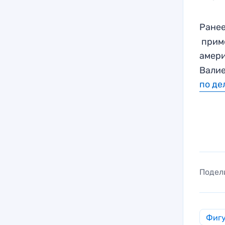
Ранее
приме
амер
Валие
по де
Подел
Фигу