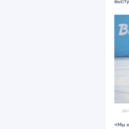
высту
Дел
«Мы х