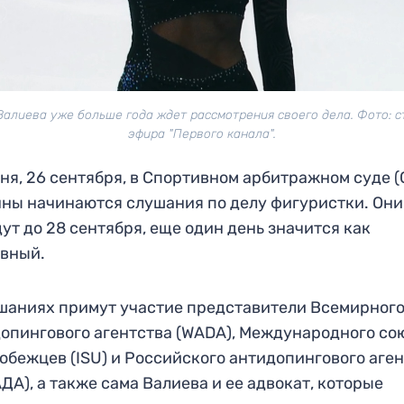
Валиева уже больше года ждет рассмотрения своего дела. Фото: с
эфира "Первого канала".
ня, 26 сентября, в Спортивном арбитражном суде (
ны начинаются слушания по делу фигуристки. Они
ут до 28 сентября, еще один день значится как
вный.
шаниях примут участие представители Всемирног
опингового агентства (WADA), Международного со
обежцев (ISU) и Российского антидопингового аге
ДА), а также сама Валиева и ее адвокат, которые