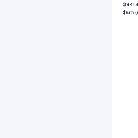
факта
Фитцд