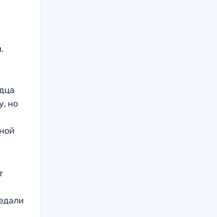
.
рдца
, но
ьной
т
медали