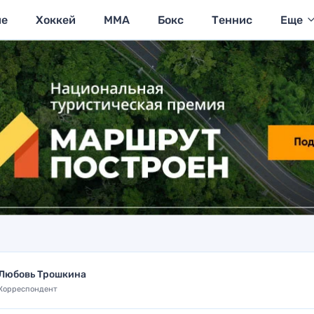
ие
Хоккей
MMA
Бокс
Теннис
Еще
Любовь Трошкина
Корреспондент