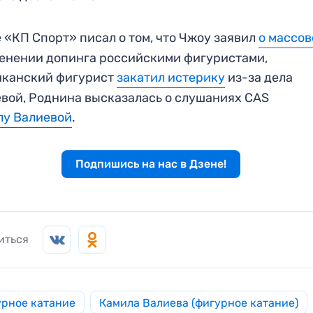
 «КП Спорт» писал о том, что Чжоу заявил
о массо
нении допинга российскими фигуристами,
иканский фигурист
закатил истерику
из-за дела
вой, Роднина высказалась о слушаниях CAS
лу Валиевой
.
Подпишись на нас в Дзене!
иться
рное катание
Камила Валиева (фигурное катание)