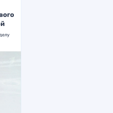
вого
ой
делу