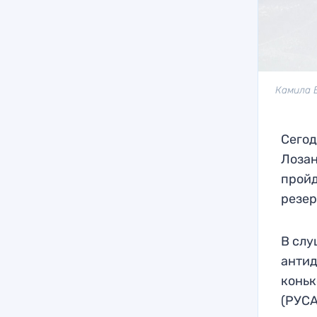
Камила 
Сегод
Лозан
пройд
резер
В слу
антид
коньк
(РУСА