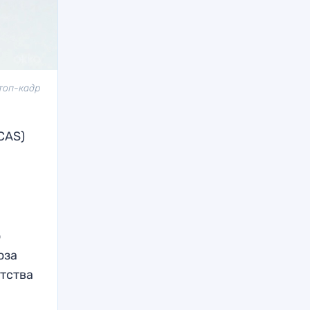
топ-кадр
CAS)
о
юза
нтства