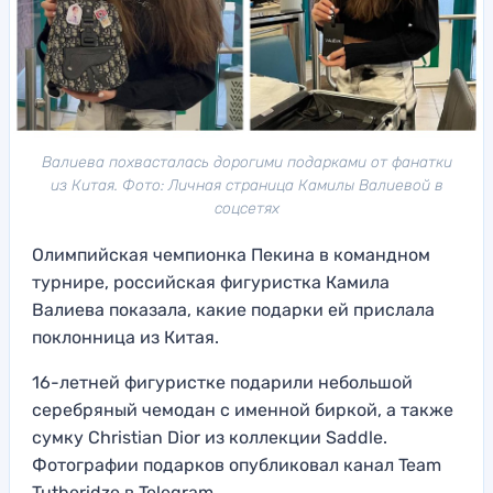
Валиева похвасталась дорогими подарками от фанатки
из Китая. Фото: Личная страница Камилы Валиевой в
соцсетях
Олимпийская чемпионка Пекина в командном
турнире, российская фигуристка Камила
Валиева показала, какие подарки ей прислала
поклонница из Китая.
16-летней фигуристке подарили небольшой
серебряный чемодан с именной биркой, а также
сумку Christian Dior из коллекции Saddle.
Фотографии подарков опубликовал канал Team
Tutberidze в Telegram.