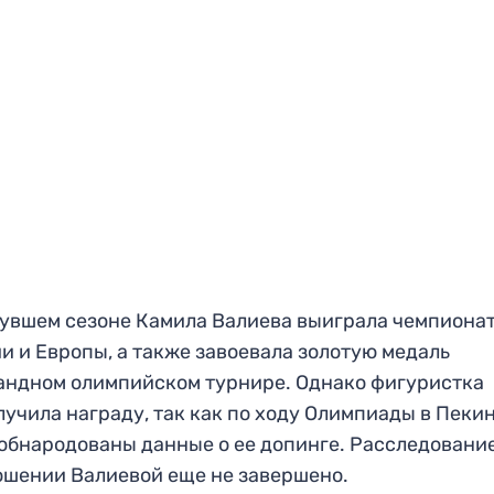
увшем сезоне Камила Валиева выиграла чемпиона
и и Европы, а также завоевала золотую медаль
андном олимпийском турнире. Однако фигуристка
лучила награду, так как по ходу Олимпиады в Пеки
обнародованы данные о ее допинге. Расследовани
ошении Валиевой еще не завершено.