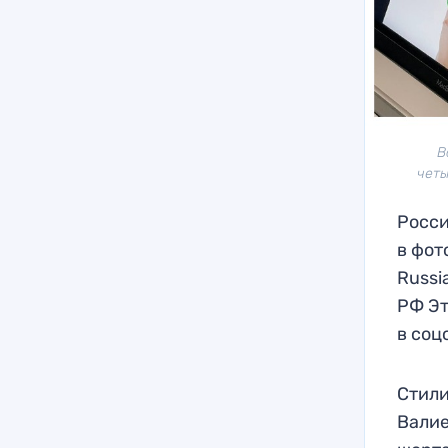
В
четы
Росси
в фот
Russi
РФ Эт
в соц
Стили
Валие