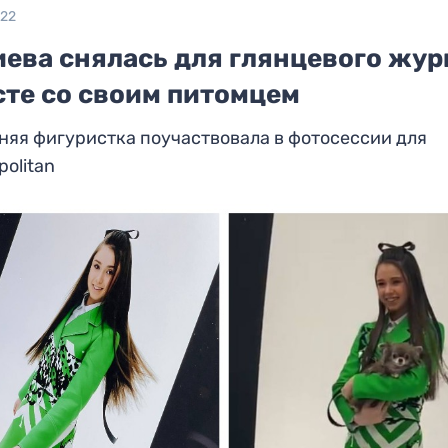
022
иева снялась для глянцевого жур
сте со своим питомцем
няя фигуристка поучаствовала в фотосессии для
olitan