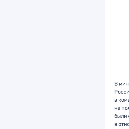
В мин
Росси
в ком
не по
были 
в отн