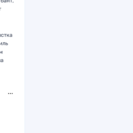
 бант,
т
истка
иль
ом
ла