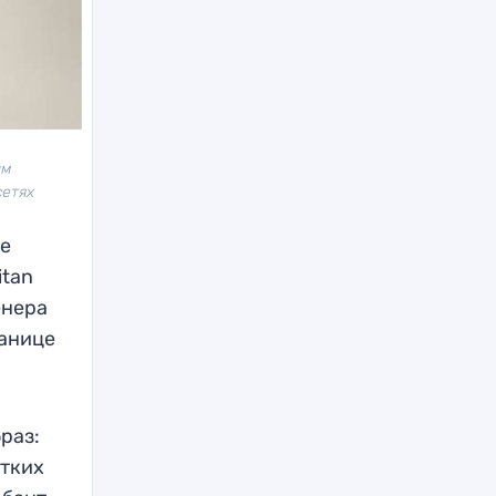
им
сетях
ие
itan
енера
ранице
раз:
отких