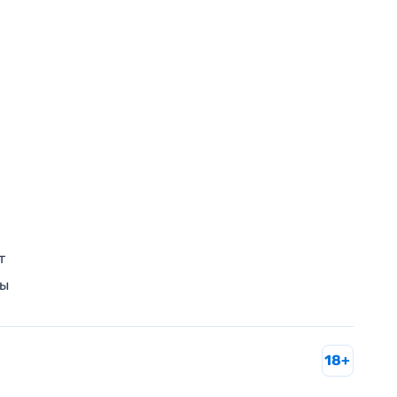
т
ры
18+