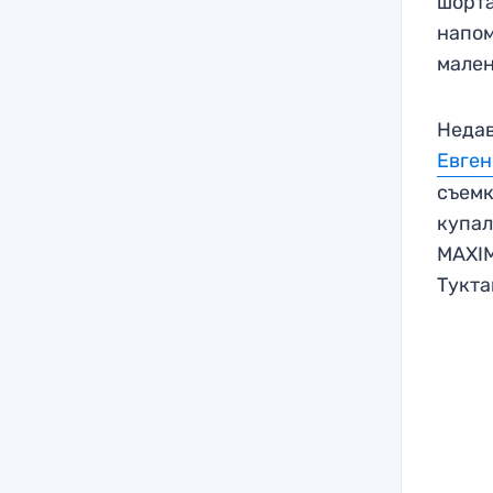
шорта
напом
мален
Недав
Евген
съемк
купал
MAXIM
Тукт