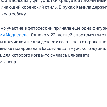
х, а в волосах у фигуристки красуется лаконичный
инающий корейский стиль. В руках Камила держи
ькую собаку.
но участие в фотосессии приняла еще одна фигур
ия Медведева
. Однако у 22-летней спортсменки ст
и получился не для детских глаз — та в откровенн
ьнике позировала в бассейне для мужского журна
, для которого когда-то снялась Елизавета
амышева.