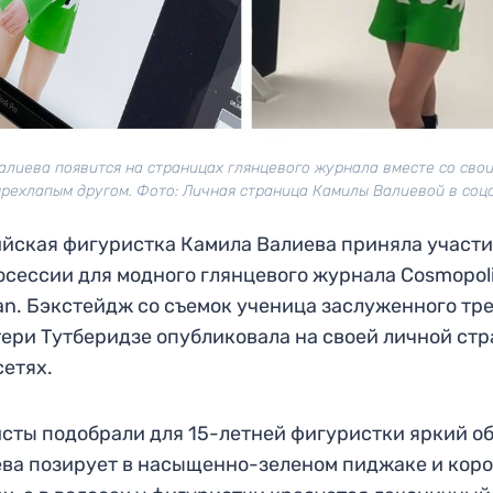
алиева появится на страницах глянцевого журнала вместе со сво
рехлапым другом. Фото: Личная страница Камилы Валиевой в соц
йская фигуристка Камила Валиева приняла участ
осессии для модного глянцевого журнала Cosmopol
an. Бэкстейдж со съемок ученица заслуженного тр
ери Тутберидзе опубликовала на своей личной ст
сетях.
сты подобрали для 15-летней фигуристки яркий об
ва позирует в насыщенно-зеленом пиджаке и кор