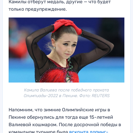
Камилы отберут медаль, другие — что будет
только предупреждение.
Камила Валиева после победного проката
Олимпиады-2022 в Пекине. Фото: REUTERS
Напомним, что зимние Олимпийские игры в
Пекине обернулись для тогда еще 15-летней
Валиевой кошмаром. После досрочной победы в
командном турнире была
вскрыта допинг-