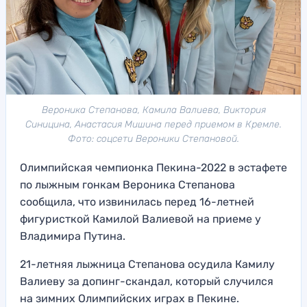
Вероника Степанова, Камила Валиева, Виктория
Синицина, Анастасия Мишина перед приемом в Кремле.
Фото: соцсети Вероники Степановой.
Олимпийская чемпионка Пекина-2022 в эстафете
по лыжным гонкам Вероника Степанова
сообщила, что извинилась перед 16-летней
фигуристкой Камилой Валиевой на приеме у
Владимира Путина.
21-летняя лыжница Степанова осудила Камилу
Валиеву за допинг-скандал, который случился
на зимних Олимпийских играх в Пекине.