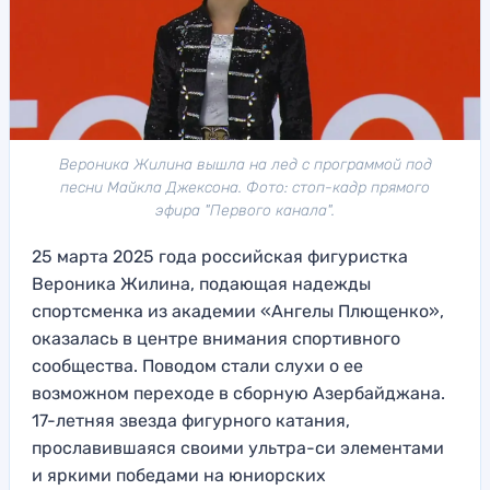
Вероника Жилина вышла на лед с программой под
песни Майкла Джексона. Фото: стоп-кадр прямого
эфира "Первого канала".
25 марта 2025 года российская фигуристка
Вероника Жилина, подающая надежды
спортсменка из академии «Ангелы Плющенко»,
оказалась в центре внимания спортивного
сообщества. Поводом стали слухи о ее
возможном переходе в сборную Азербайджана.
17-летняя звезда фигурного катания,
прославившаяся своими ультра-си элементами
и яркими победами на юниорских