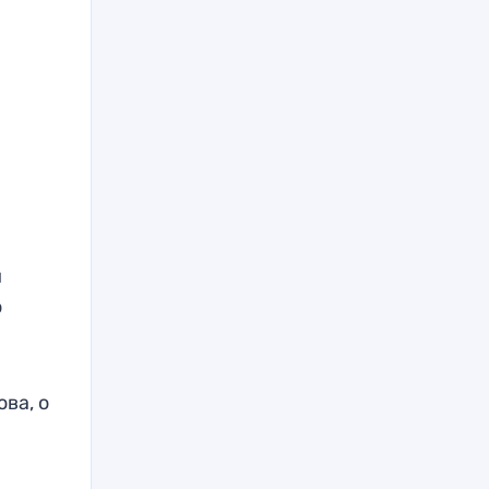
й
о
ва, о