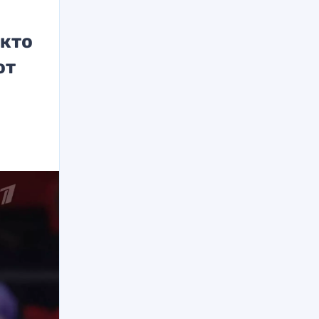
 кто
от