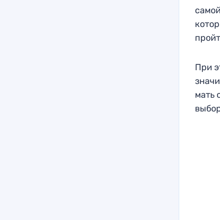
самой
котор
пройт
При э
значи
мать 
выбор