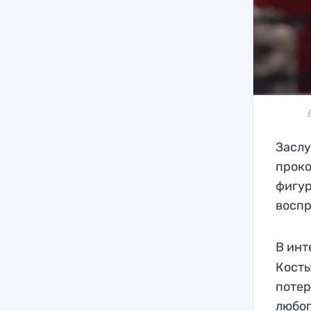
Заслу
проко
фигур
воспр
В инт
Косты
потер
любог