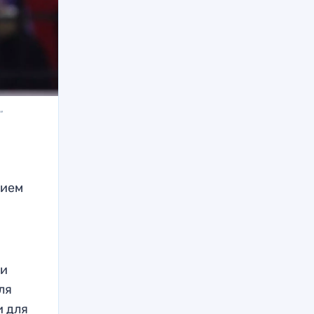
"
нием
 и
ля
и для