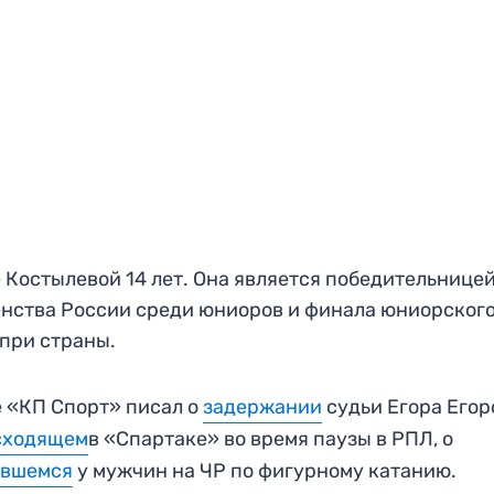
 Костылевой 14 лет. Она является победительнице
нства России среди юниоров и финала юниорског
при страны.
 «КП Спорт» писал о
задержании
судьи Егора Егоро
сходящем
в «Спартаке» во время паузы в РПЛ, о
ившемся
у мужчин на ЧР по фигурному катанию.