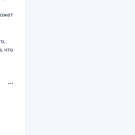
может
о,
, что