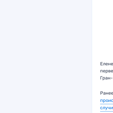
Елене
перве
Гран-
Ранее
прои
случ