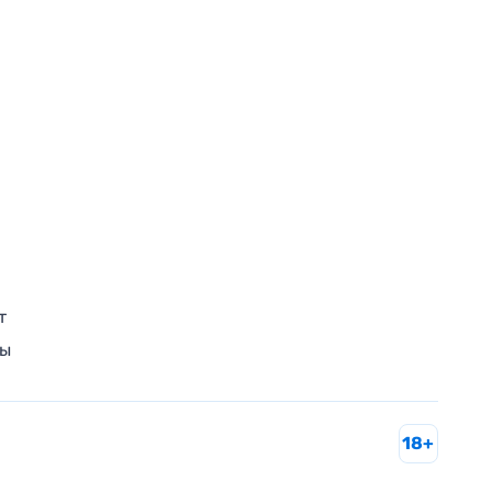
т
ры
18+