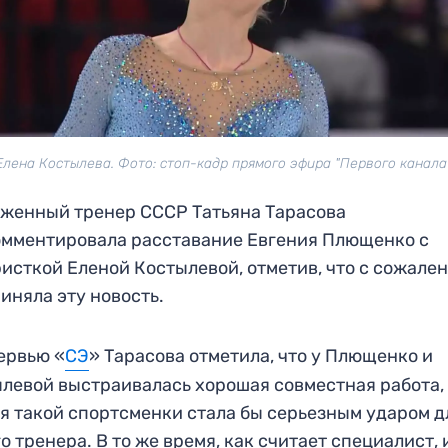
Елена Костылева. Фото: стоп-кадр прямого эфира "Первого канала
женный тренер СССР Татьяна Тарасова
мментировала расставание Евгения Плющенко с
исткой Еленой Костылевой, отметив, что с сожале
иняла эту новость.
ервью «
СЭ
» Тарасова отметила, что у Плющенко и
левой выстраивалась хорошая совместная работа,
я такой спортсменки стала бы серьезным ударом д
о тренера. В то же время, как считает специалист, 