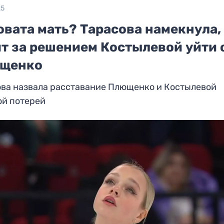
25
вата мать? Тарасова намекнула,
ит за решением Костылевой уйти 
щенко
ова назвала расставание Плющенко и Костылевой
ой потерей