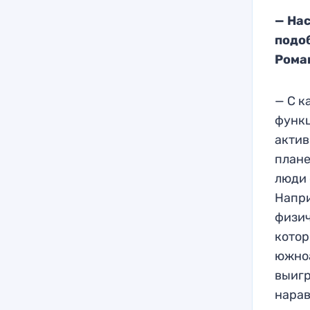
— На
подо
Рома
— С к
функц
актив
плане
люди 
Напри
физич
котор
южноа
выигр
нарав