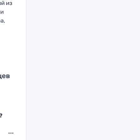
ой из
ки
а,
цев
?