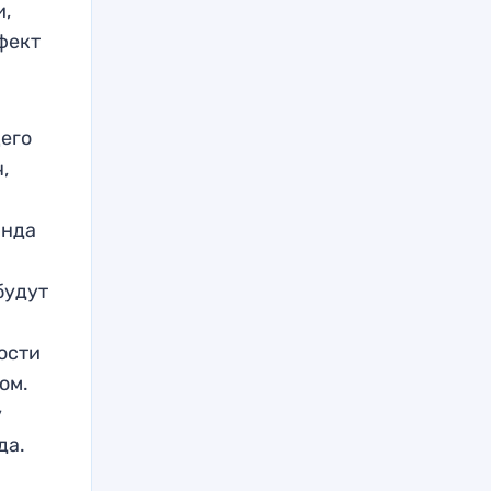
и,
фект
щего
,
анда
будут
ости
ом.
у
да.