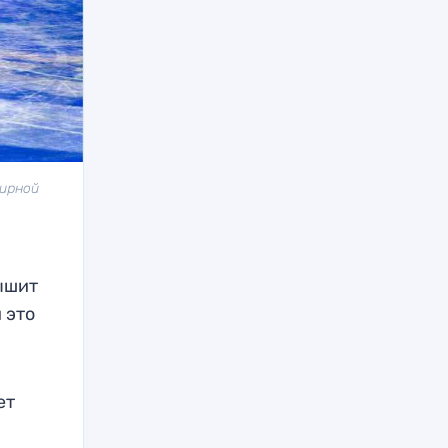
мирной
ышит
 это
ет
н