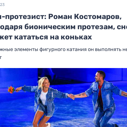
023
ч-протезист: Роман Костомаров,
годаря бионическим протезам, сн
жет кататься на коньках
жные элементы фигурного катания он выполнять н
т