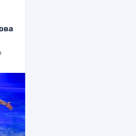
ова
е