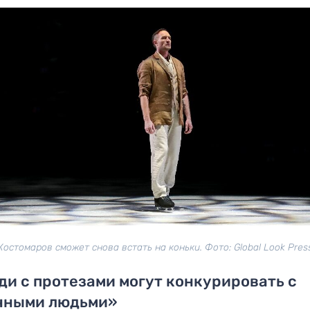
Костомаров сможет снова встать на коньки. Фото: Global Look Pres
и с протезами могут конкурировать с
чными людьми»