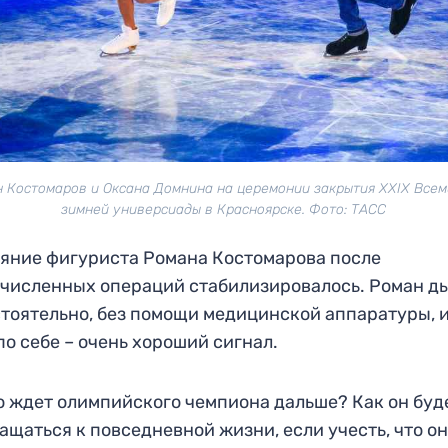
 Костомаров и Оксана Домнина на церемонии закрытия XXIX Все
зимней универсиады в Красноярске. Фото: ТАСС
яние фигуриста Романа Костомарова после
численных операций стабилизировалось. Роман д
тоятельно, без помощи медицинской аппаратуры, и
по себе – очень хороший сигнал.
о ждет олимпийского чемпиона дальше? Как он буд
ащаться к повседневной жизни, если учесть, что о