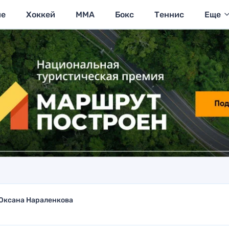
ие
Хоккей
MMA
Бокс
Теннис
Еще
Оксана Нараленкова