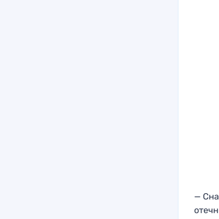
— Сна
отечн