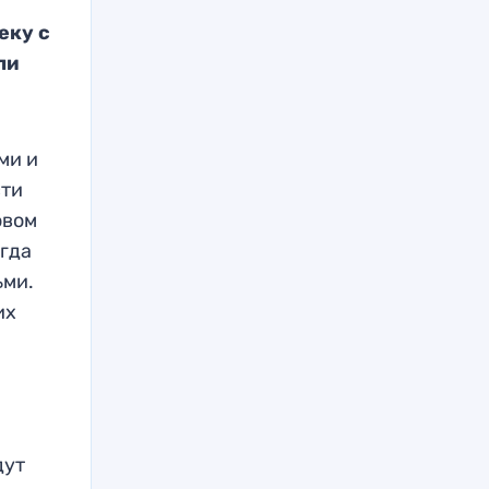
еку с
ли
ми и
сти
овом
огда
ьми.
их
дут