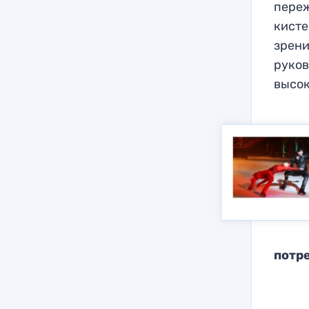
переж
кисте
зрени
руков
высок
потр