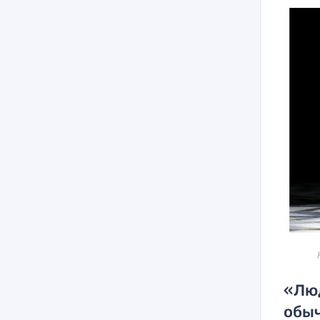
«Люд
обы