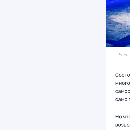
Роман
Состо
много
самос
само 
Но чт
возвр