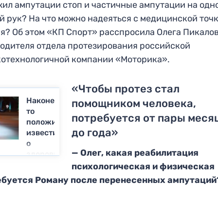
ил ампутации стоп и частичные ампутации на одн
й рук? На что можно надеяться с медицинской точ
я? Об этом «КП Спорт» расспросила Олега Пикалов
одителя отдела протезирования российской
отехнологичной компании «Моторика».
«Чтобы протез стал
Наконец-
помощником человека,
то
потребуется от пары меся
положительные
до года»
известия
о
— Олег, какая реабилитация
здоровье
Романа
психологическая и физическая
Костомарова
ебуется Роману после перенесенных ампутаций