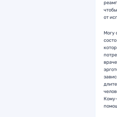
реамп
чтобы
от ис
Могу 
состо
котор
потре
враче
эргот
завис
длите
челов
Кому-
помощ