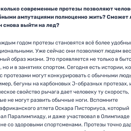
сколько современные протезы позволяют челов
бными ампутациями полноценно жить? Сможет 
н снова выйти на лед?
аждым годом протезы становятся всё более удобны
иональными. Уже сейчас они позволяют людям ве
ный образ жизни. Это проявляется не только в быт
, но и в занятиях спортом. Сегодня есть истории, к
с протезами могут конкурировать с обычными люд
мер, бегуны на карбоновых J-образных протезах, 
еское свойство рычага дает человеку ту скорость,
ые не могут развить обычные ноги. Вспомните
фриканского атлета Оскара Писториуса, который
ал Паралимпиаду, и даже участвовал в Олимпиаде
не со здоровыми спортсменами. Протезы точно да