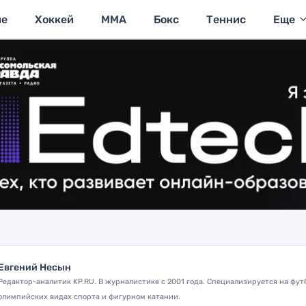
ие
Хоккей
MMA
Бокс
Теннис
Еще
Евгений Несын
Редактор-аналитик KP.RU. В журналистике с 2001 года. Специализируется на фут
олимпийских видах спорта и фигурном катании.