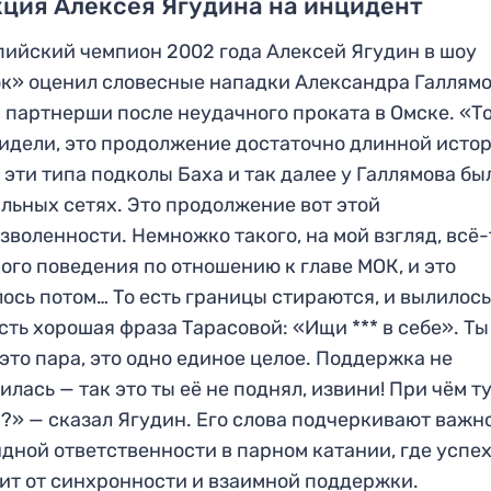
ция Алексея Ягудина на инцидент
ийский чемпион 2002 года Алексей Ягудин в шоу
к» оценил словесные нападки Александра Галлямо
 партнерши после неудачного проката в Омске. «То
идели, это продолжение достаточно длинной истор
 эти типа подколы Баха и так далее у Галлямова бы
льных сетях. Это продолжение вот этой
зволенности. Немножко такого, на мой взгляд, всё
ого поведения по отношению к главе МОК, и это
ось потом… То есть границы стираются, и вылилось
Есть хорошая фраза Тарасовой: «Ищи *** в себе». Ты
 это пара, это одно единое целое. Поддержка не
илась — так это ты её не поднял, извини! При чём т
?» — сказал Ягудин. Его слова подчеркивают важн
дной ответственности в парном катании, где успе
ит от синхронности и взаимной поддержки.