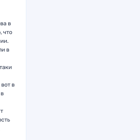
ва в
, что
ии.
ли в
-таки
 вот в
 в
ут
ость
х