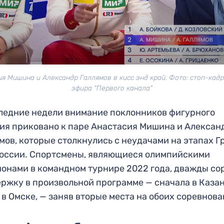
я Мишина и Александр Галлямов в кисс энд край. Фото: стоп-кад
эфира "Первого канала"
ледние недели внимание поклонников фигурного
ия приковано к паре Анастасия Мишина и Алексан
мов, которые столкнулись с неудачами на этапах Г
оссии. Спортсмены, являющиеся олимпийскими
онами в командном турнире 2022 года, дважды со
ржку в произвольной программе — сначала в Казан
 в Омске, — заняв вторые места на обоих соревнова