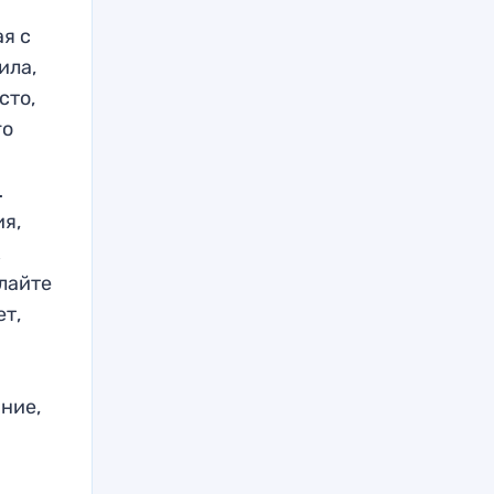
я с
ила,
сто,
го
…
ия,
к
лайте
ет,
ние,