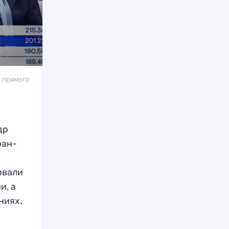
р прямого
др
ран-
рвали
и, а
ниях.