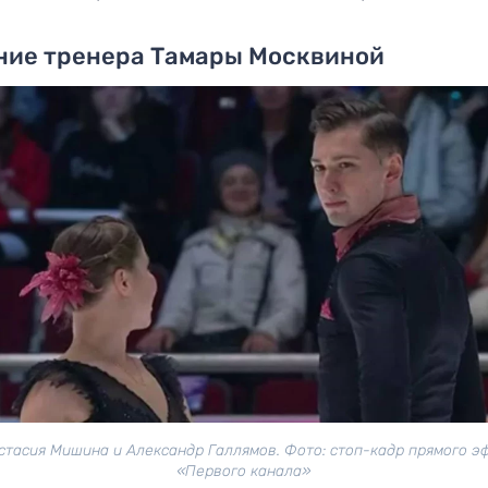
ние тренера Тамары Москвиной
стасия Мишина и Александр Галлямов. Фото: стоп-кадр прямого э
«Первого канала»