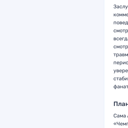
Заслу
комме
повед
смотр
всегд
смотр
травм
перио
увере
стаби
фанат
Пла
Сама 
«Чемп