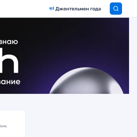
Джентельмен года
боле,