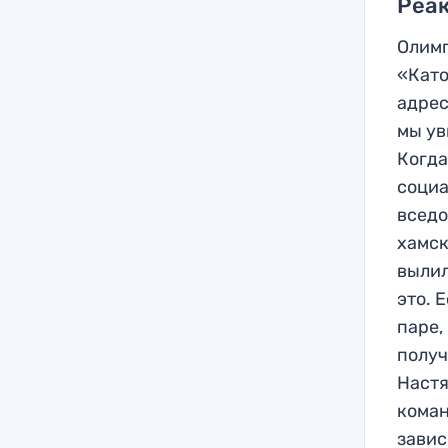
Реак
Олимп
«Като
адрес
мы ув
Когда
социа
вседо
хамск
вылил
это. 
паре,
получ
Настя
коман
завис