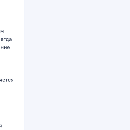
ам
сегда
яние
ляется
я