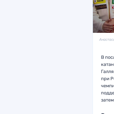
Анастаси
В пос
катан
Галля
при Р
чемпи
подде
затем