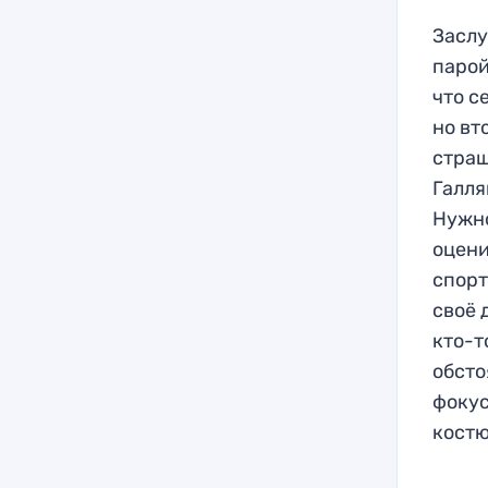
Заслу
парой
что с
но вт
страш
Галля
Нужно
оцени
спорт
своё 
кто-т
обсто
фокус
костю