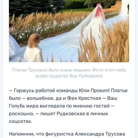
Платье Трусовой было очень мощным. Фото: стоп-кадр
видео соцсетей Яны Рудковской
— Горжусь работой команды Юли Прокип! Платье
было — волшебное, да и Фея Крестная — Ваш
Голубь мира выглядела по мнению гостей —
роскошно, — пишет Рудковская в личных
соцсетях.
Напомним, что фигуристка Александра Трусова