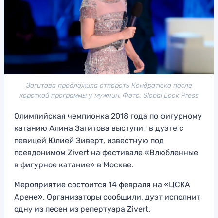
Загитова предложила отпороть Кондратюка после
короткой программы у мужчин. Фото: Global Look Press
Олимпийская чемпионка 2018 года по фигурному
катанию Алина Загитова выступит в дуэте с
певицей Юлией Зиверт, известную под
псевдонимом Zivert на фестивале «Влюбленные
в фигурное катание» в Москве.
Мероприятие состоится 14 февраля на «ЦСКА
Арене». Организаторы сообщили, дуэт исполнит
одну из песен из репертуара Zivert.