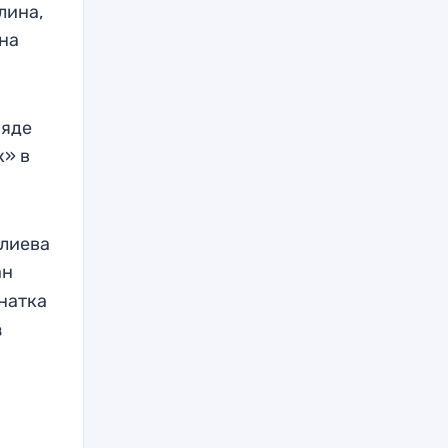
лина,
 на
ряде
к» в
алиева
ан
натка
з