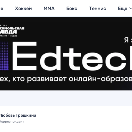
ие
Хоккей
MMA
Бокс
Теннис
Еще
Любовь Трошкина
Корреспондент