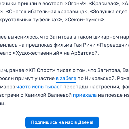
счики пришли в восторг: «Огонь!», «Красивая», «А
», «Сногсшибательная красавица», «Золушка едет
 хрустальных туфельках», «Секси-вумен».
ее выяснилось, что Загитова в таком шикарном на
вилась на предпоказ фильма Гая Ричи «Переводчи
еатр «Художественный» на Арбатской.
им, ранее «КП Спорт» писал о том, что Загитова, В
росян примут участие
в забеге
по Никольской, Ром
омаров
часто испытывает
перепады настроения, фа
встречи с Камилой Валиевой
приехала
на поезде и
ии.
Подпишись на нас в Дзене!