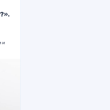
?».
и и