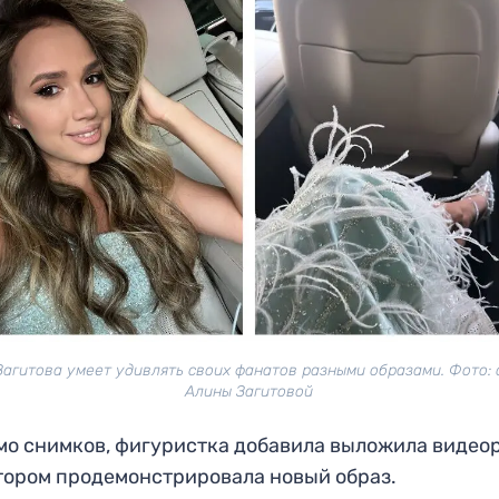
Загитова умеет удивлять своих фанатов разными образами. Фото: 
Алины Загитовой
о снимков, фигуристка добавила выложила видеор
тором продемонстрировала новый образ.