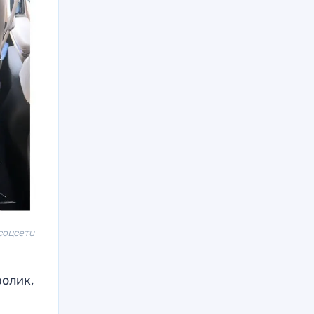
соцсети
олик,