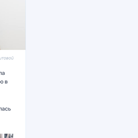
гитовой
ла
ю в
лась