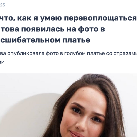
023
что, как я умею перевоплощаться
това появилась на фото в
гсшибательном платье
ва опубликовала фото в голубом платье со стразам
ми