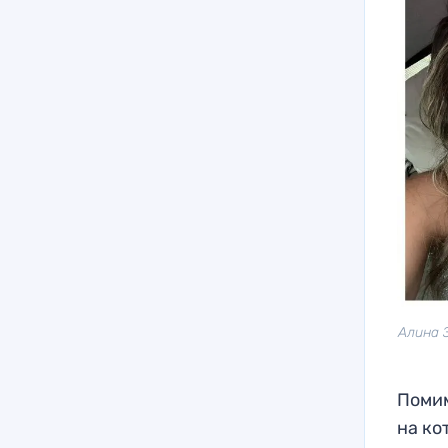
Алина 
Помим
на ко