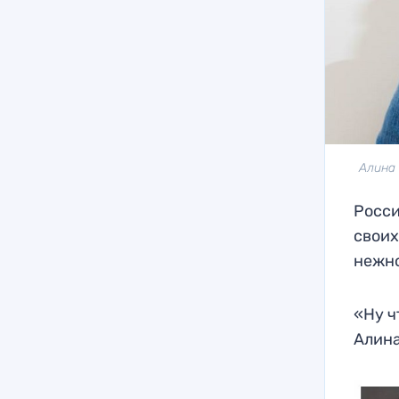
Алина 
Росси
своих
нежно
«Ну ч
Алина