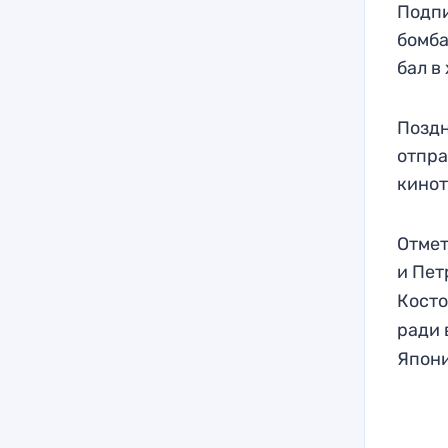
Подпи
бомба
бал в
Поздн
отпра
кинот
Отмет
и Пет
Кост
ради 
Япон