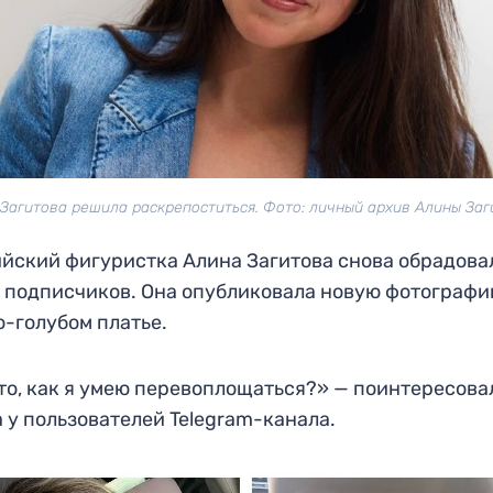
Загитова решила раскрепоститься. Фото: личный архив Алины За
йский фигуристка Алина Загитова снова обрадова
 подписчиков. Она опубликовала новую фотографи
-голубом платье.
то, как я умею перевоплощаться?» — поинтересова
 у пользователей Telegram-канала.