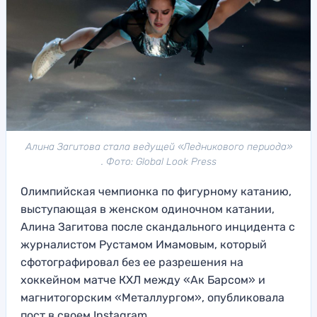
Алина Загитова стала ведущей «Ледникового периода»
. Фото: Global Look Press
Олимпийская чемпионка по фигурному катанию,
выступающая в женском одиночном катании,
Алина Загитова после скандального инцидента с
журналистом Рустамом Имамовым, который
сфотографировал без ее разрешения на
хоккейном матче КХЛ между «Ак Барсом» и
магнитогорским «Металлургом», опубликовала
пост в своем Instagram.