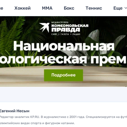
ие
Хоккей
MMA
Бокс
Теннис
Еще
Евгений Несын
Редактор-аналитик KP.RU. В журналистике с 2001 года. Специализируется на фут
олимпийских видах спорта и фигурном катании.