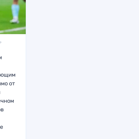
»
м
рующим
имо от
я
ечном
ов
ые