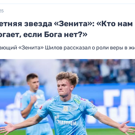
25
етняя звезда «Зенита»: «Кто нам
гает, если Бога нет?»
ающий «Зенита» Шилов рассказал о роли веры в ж