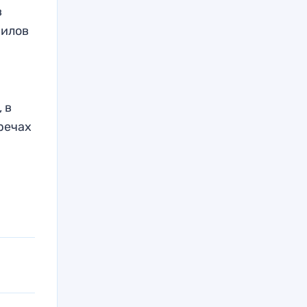
в
Шилов
 в
тречах