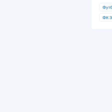
Фут
ФК З