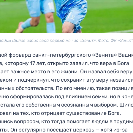
Вадим Шилов забил свой первый мяч за «Зенит». Фото: ФК «Зенит
ой форвард санкт-петербургского «Зенита» Вади
, которому 17 лет, открыто заявил, что вера в Бога
ает важное место в его жизни. Он назвал себя ве
еком и подчеркнул, что сохранит эту веру независ
нных обстоятельств. По его мнению, такая позици
чно сформировалась под влиянием семьи, но в кон
 стала его собственным осознанным выбором. Шил
овал на тех, кто отрицает существование Бога,
шись вопросом, кто тогда помогает людям в трудн
ты. Он регулярно посещает церковь — хотя из-за