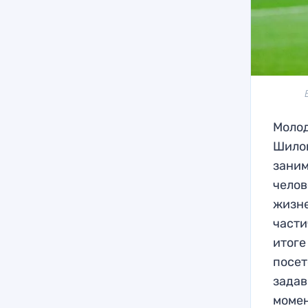
Молод
Шилов
заним
челов
жизне
части
итоге
посет
задав
момен