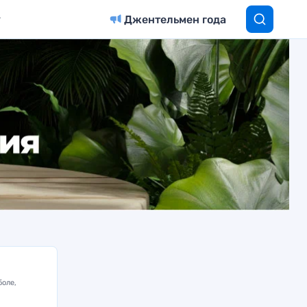
Джентельмен года
боле,