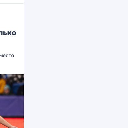
лько
место