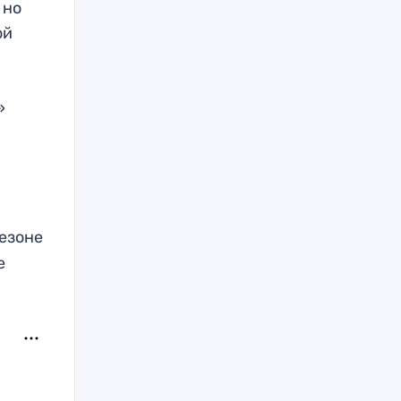
 но
ой
»
сезоне
е