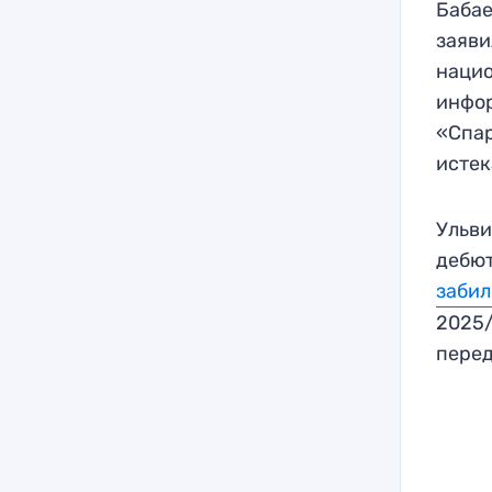
Бабае
заяви
нацио
инфор
«Спар
истек
Ульви
дебют
забил
2025/
перед