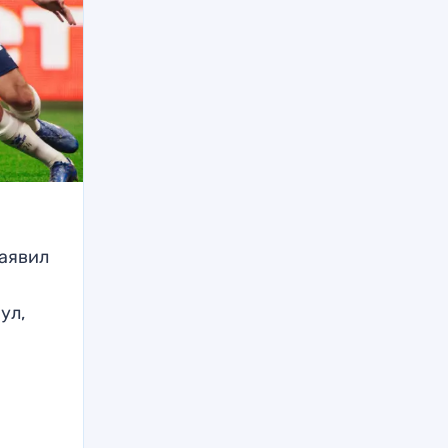
заявил
ул,