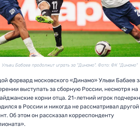
Ульви Бабаев продолжит играть за "Динамо". Фото: ФК "Динамо"
ой форвард московского «Динамо» Ульви Бабаев 
ерении выступать за сборную России, несмотря на
айджанские корни отца. 21-летний игрок подчеркн
одился в России и никогда не рассматривал другой
нт. Об этом он рассказал корреспонденту
пионата».