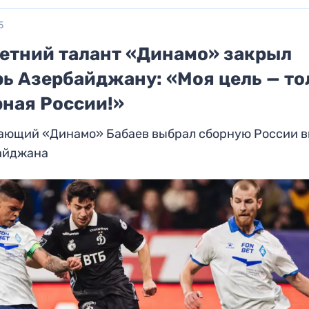
5
летний талант «Динамо» закрыл
рь Азербайджану: «Моя цель — то
рная России!»
ающий «Динамо» Бабаев выбрал сборную России в
айджана