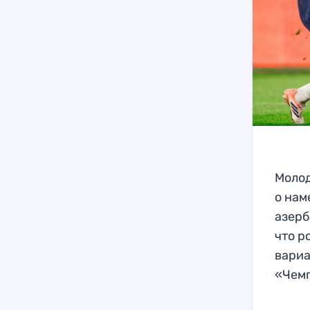
Молод
о нам
азерб
что р
вариа
«Чем