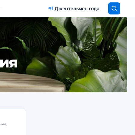
Джентельмен года
боле,