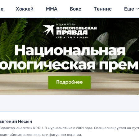
ие
Хоккей
MMA
Бокс
Теннис
Еще
Евгений Несын
Редактор-аналитик KP.RU. В журналистике с 2001 года. Специализируется на фут
олимпийских видах спорта и фигурном катании.