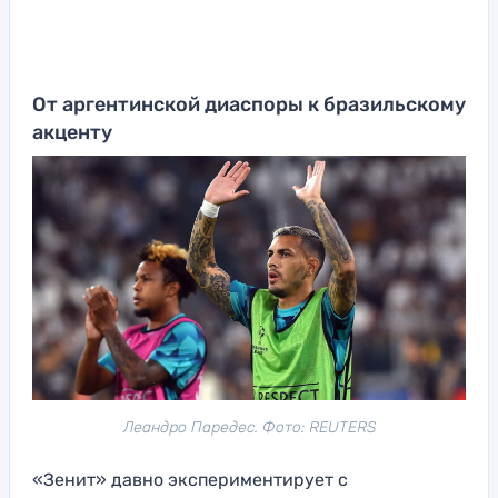
От аргентинской диаспоры к бразильскому
акценту
Леандро Паредес. Фото: REUTERS
«Зенит» давно экспериментирует с