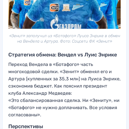
«Зенит» заполучил из «Ботафого» Луиса Энрике в обмен
на Вендела и Артура. Фото: Соцсети ФК «Зенит»
Стратегия обмена: Вендел vs Луис Энрике
Переход Вендела в «Ботафого» часть
многоходовой сделки. «Зенит» обменял его и
Артура (купленных за 35,3 млн) на Луиса Энрике,
сэкономив бюджет. Как пояснил президент
клуба Александр Медведев:
«Это сбалансированная сделка. Ни «Зениту», ни
«Ботафого» не нужно доплачивать. Все условия
согласованы».
Перспективы