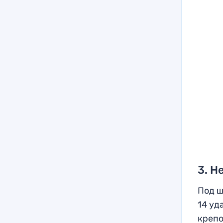
3. Н
Под ш
14 уд
крепо