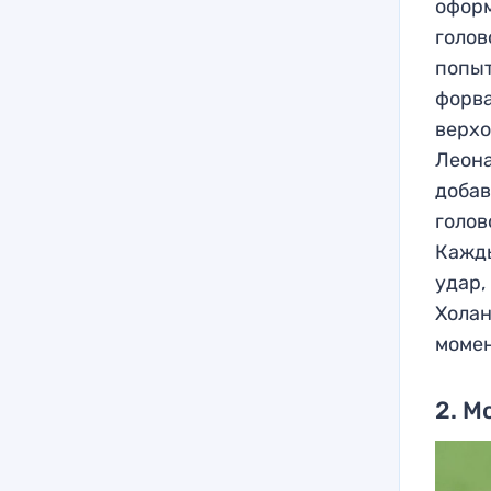
оформ
голов
попыт
форва
верхо
Леона
добав
голов
Кажды
удар,
Холан
момен
2. 