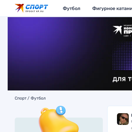
Футбол
Фигурное катан
Спорт
Футбол