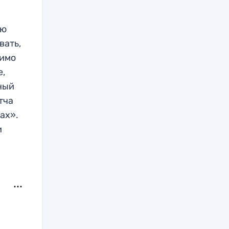
ую
вать,
мимо
е,
нный
тча
ах».
и