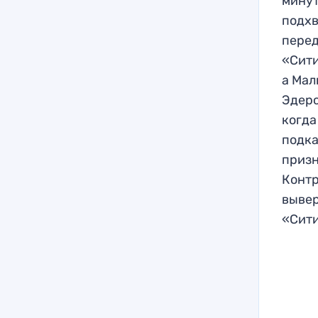
минут
подхв
перед
«Сити
а Мал
Эдерс
когда
подка
призн
Контр
вывер
«Сити