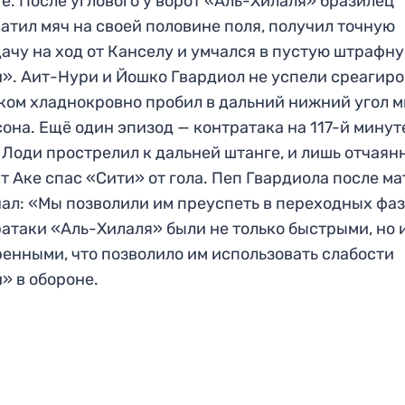
е. После углового у ворот «Аль-Хилаля» бразилец
атил мяч на своей половине поля, получил точную
ачу на ход от Канселу и умчался в пустую штрафн
». Аит-Нури и Йошко Гвардиол не успели среагиро
ком хладнокровно пробил в дальний нижний угол 
она. Ещё один эпизод — контратака на 117-й минут
 Лоди прострелил к дальней штанге, и лишь отчая
т Аке спас «Сити» от гола. Пеп Гвардиола после ма
ал: «Мы позволили им преуспеть в переходных фаз
атаки «Аль-Хилаля» были не только быстрыми, но 
енными, что позволило им использовать слабости
» в обороне.