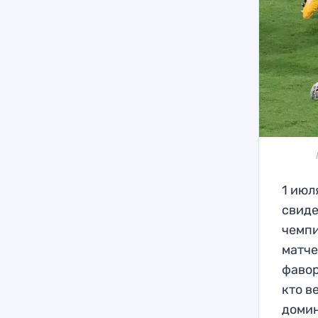
1 июл
свиде
чемпи
матче
фавор
кто в
домин