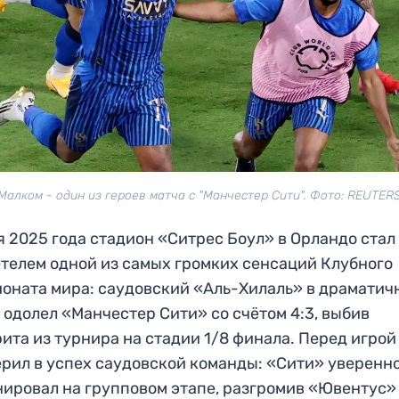
Малком - один из героев матча с "Манчестер Сити". Фото: REUTER
я 2025 года стадион «Ситрес Боул» в Орландо стал
телем одной из самых громких сенсаций Клубного
оната мира: саудовский «Аль-Хилаль» в драматич
 одолел «Манчестер Сити» со счётом 4:3, выбив
ита из турнира на стадии 1/8 финала. Перед игрой
ерил в успех саудовской команды: «Сити» уверенн
ировал на групповом этапе, разгромив «Ювентус» (