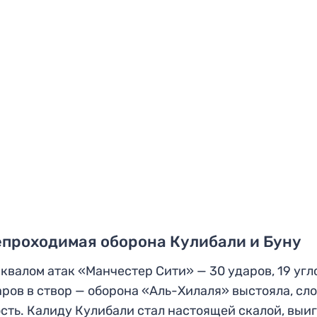
епроходимая оборона Кулибали и Буну
квалом атак «Манчестер Сити» — 30 ударов, 19 угл
аров в створ — оборона «Аль-Хилаля» выстояла, сл
сть. Калиду Кулибали стал настоящей скалой, выи