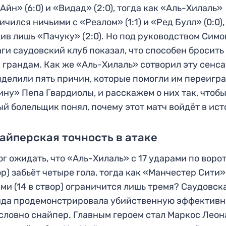
Айн» (6:0) и «Видад» (2:0), тогда как «Аль-Хилаль»
ичился ничьими с «Реалом» (1:1) и «Ред Булл» (0:0),
ив лишь «Пачуку» (2:0). Но под руководством Симо
ги саудовский клуб показал, что способен бросить
 грандам. Как же «Аль-Хилаль» сотворил эту сенс
делили пять причин, которые помогли им переигра
ну» Пепа Гвардиолы, и расскажем о них так, чтоб
й болельщик понял, почему этот матч войдёт в ис
найперская точность в атаке
ог ожидать, что «Аль-Хилаль» с 17 ударами по ворот
ор) забьёт четыре гола, тогда как «Манчестер Сити»
ми (14 в створ) ограничится лишь тремя? Саудовск
да продемонстрировала убийственную эффективн
 словно снайпер. Главным героем стал Маркос Леон