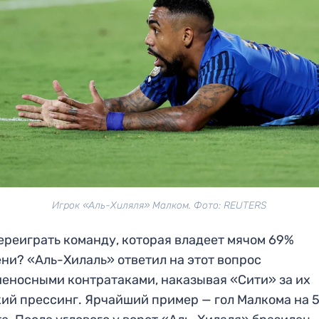
Игрок «Аль-Хиляля» Малком. Фото: REUTERS
ереиграть команду, которая владеет мячом 69%
ни? «Аль-Хилаль» ответил на этот вопрос
еносными контратаками, наказывая «Сити» за их
ий прессинг. Ярчайший пример — гол Малкома на 