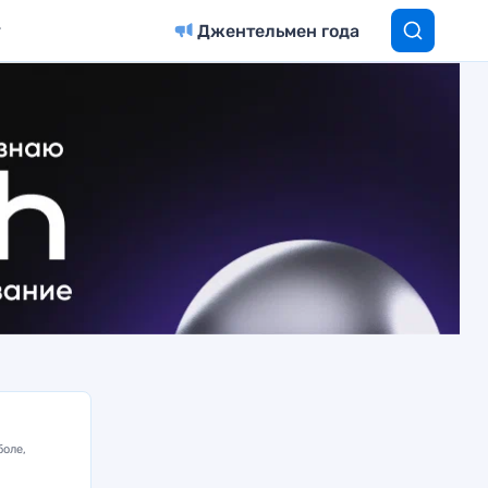
Джентельмен года
боле,