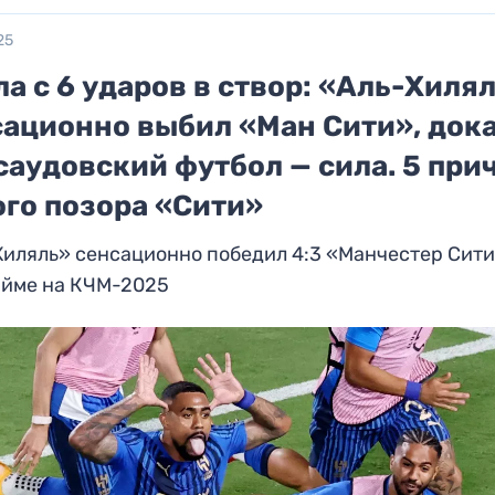
25
ла с 6 ударов в створ: «Аль-Хиля
сационно выбил «Ман Сити», дока
саудовский футбол — сила. 5 при
ого позора «Сити»
иляль» сенсационно победил 4:3 «Манчестер Сити
айме на КЧМ-2025