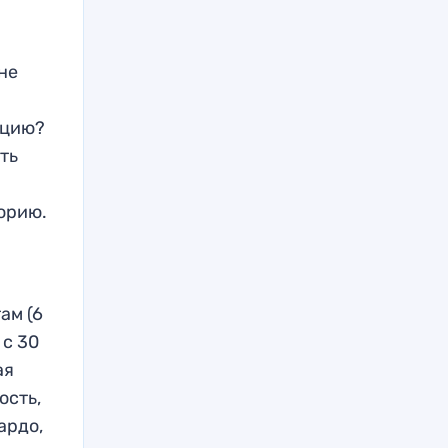
не
ацию?
ть
ы
торию.
ам (6
 с 30
ая
ость,
ардо,