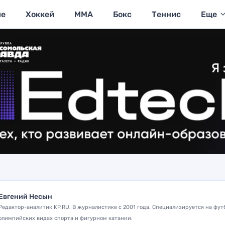
ие
Хоккей
MMA
Бокс
Теннис
Еще
Евгений Несын
Редактор-аналитик KP.RU. В журналистике с 2001 года. Специализируется на фут
олимпийских видах спорта и фигурном катании.