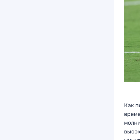
Как п
време
молни
высок