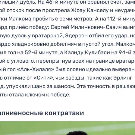
ивший дубль. На 46-й минуте он сравнял счёт, зам
ой отскок после прострела Жоау Канселу и неудач
ки Малкома пробить с семи метров. А на 112-й мин
рд принёс победу: Сергей Милинкович-Савич выи
вую дуэль у вратарской, Эдерсон отбил его удар, н
рдо хладнокровно добил мяч в пустой угол. Малко
ил гол на 52-й минуте, а Калиду Кулибали на 94-й 
ой с углового, перепрыгнув всех на границе вратар
й гол «Аль-Хилаля» был словно идеально вывере
 в отличие от «Сити», чьи звёзды, такие как Эрлинг
д, упускали шанс за шансом. Эта точность в реша
ты стала ключом к победе.
Молниеносные контратаки