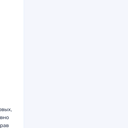
овых,
овно
грав