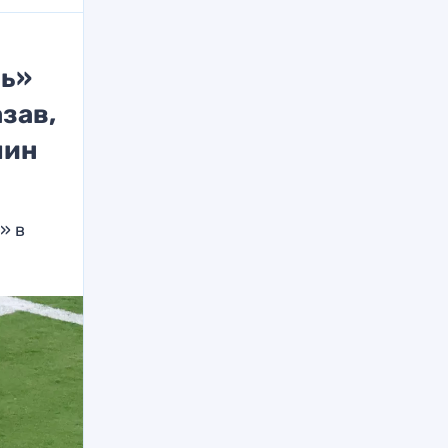
ль»
зав,
чин
» в