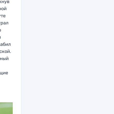
кнув
ной
уте
грал
о
м
забил
ской.
нный
ющие