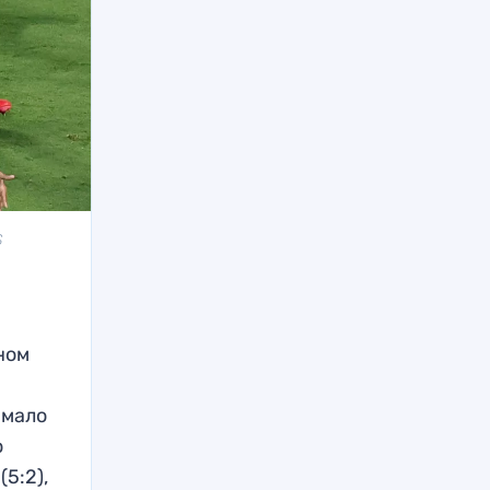
S
ном
 мало
о
5:2),