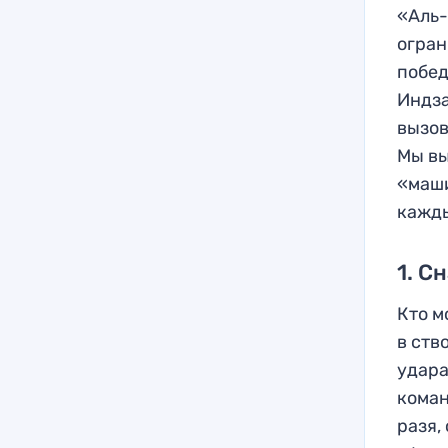
«Аль-
огран
побед
Индза
вызов
Мы вы
«маши
кажды
1. С
Кто м
в ств
удара
коман
разя,