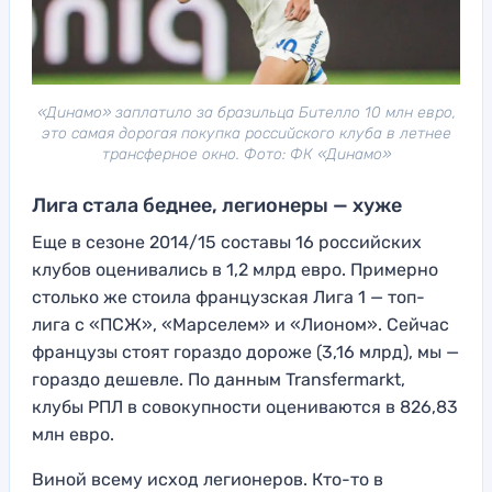
«Динамо» заплатило за бразильца Бителло 10 млн евро,
это самая дорогая покупка российского клуба в летнее
трансферное окно. Фото: ФК «Динамо»
Лига стала беднее, легионеры — хуже
Еще в сезоне 2014/15 составы 16 российских
клубов оценивались в 1,2 млрд евро. Примерно
столько же стоила французская Лига 1 — топ-
лига с «ПСЖ», «Марселем» и «Лионом». Сейчас
французы стоят гораздо дороже (3,16 млрд), мы —
гораздо дешевле. По данным Transfermarkt,
клубы РПЛ в совокупности оцениваются в 826,83
млн евро.
Виной всему исход легионеров. Кто-то в