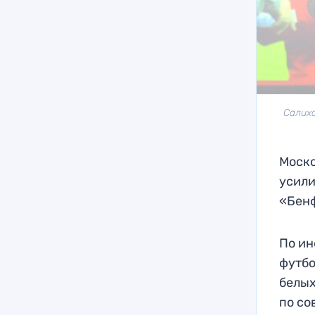
Салихо
Моско
усили
«Бен
По ин
футбо
белых
по со