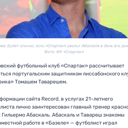
ва: Будет эпично, если «Спартак» уволит Абаскаля в день его ро
Фото: ФК «Спартак»
вский футбольный клуб «Спартак» рассчитывает
ться португальским защитником лиссабонского кл
фика» Томашем Таварешем.
формации сайта Record, в услугах 21-летнего
листа лично заинтересован главный тренер красн
 Гильермо Абаскаль. Абаскаль и Тавареш знакомы
вместной работе в «Базеле» — футболист играл