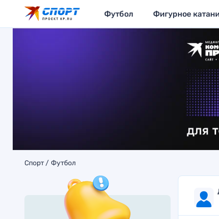
Футбол
Фигурное катан
Спорт
Футбол