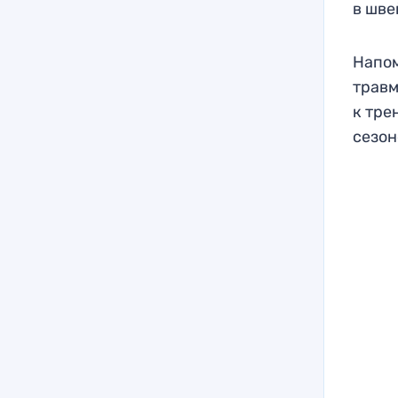
в шве
Напом
травм
к тре
сезон