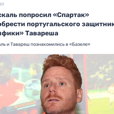
023
скаль попросил «Спартак»
обрести португальского защитни
нфики» Тавареша
ль и Тавареш познакомились в «Базеле»