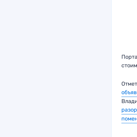
Порта
стоим
Отмет
объяв
Влади
разор
помен