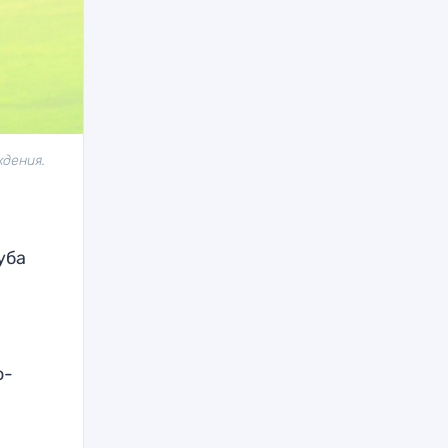
ждения.
уба
о-