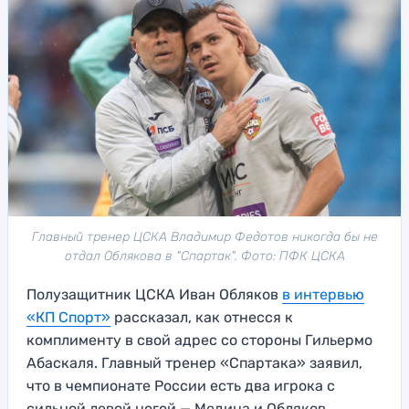
Главный тренер ЦСКА Владимир Федотов никогда бы не
отдал Облякова в "Спартак". Фото: ПФК ЦСКА
Полузащитник ЦСКА Иван Обляков
в интервью
«КП Спорт»
рассказал, как отнесся к
комплименту в свой адрес со стороны Гильермо
Абаскаля. Главный тренер «Спартака» заявил,
что в чемпионате России есть два игрока с
сильной левой ногой — Медина и Обляков.