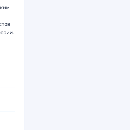
ским
стов
оссии.