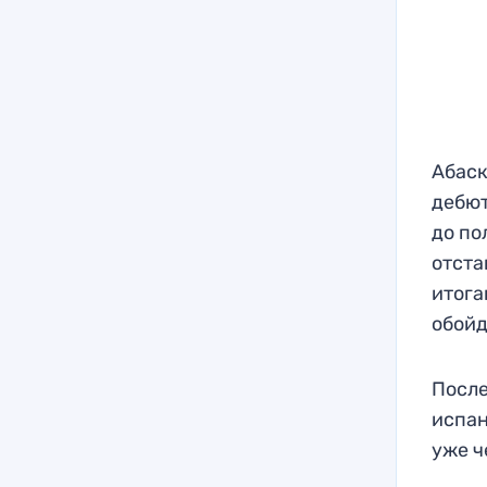
Абаск
дебют
до по
отста
итога
обойд
После
испан
уже ч