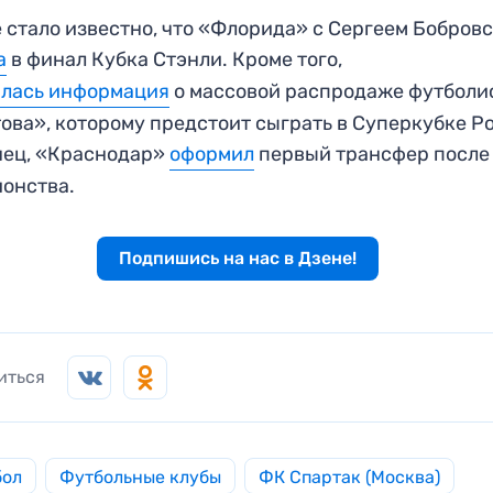
 стало известно, что «Флорида» с Сергеем Бобров
а
в финал Кубка Стэнли. Кроме того,
илась информация
о массовой распродаже футболи
ова», которому предстоит сыграть в Суперкубке Р
нец, «Краснодар»
оформил
первый трансфер после
онства.
Подпишись на нас в Дзене!
иться
бол
Футбольные клубы
ФК Спартак (Москва)