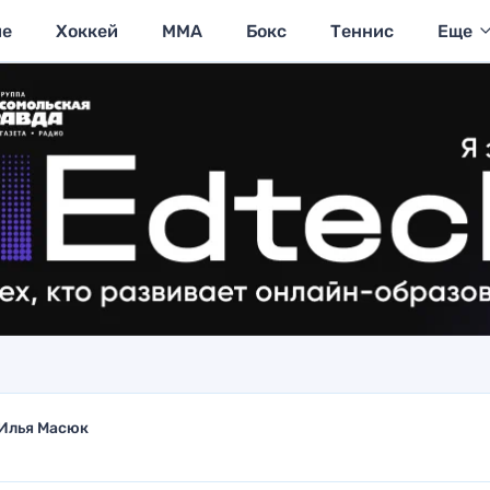
ие
Хоккей
MMA
Бокс
Теннис
Еще
Илья Масюк