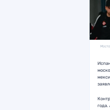
Мосто
Испан
моско
мекси
заявл
Контр
года.