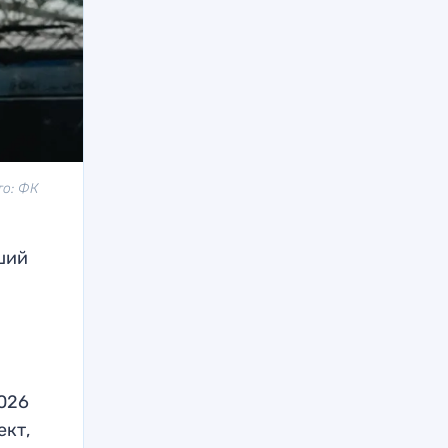
то: ФК
ший
м
2026
ект,