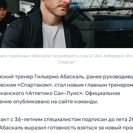
вой предложил Абаскалю попробовать силы в СКА-Хабаровск Фо
"Спартак"
ский тренер Гильермо Абаскаль, ранее руководив
вским «Спартаком», стал новым главным тренеро
канского «Атлетико Сан-Луис». Официальное
ение опубликовано на сайте команды.
акт с 36-летним специалистом подписан до лета 
 Абаскаль выразил готовность взяться за новый про