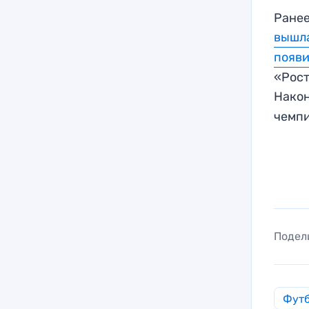
Ранее
вышл
появ
«Рост
Нако
чемпи
Подел
Фут