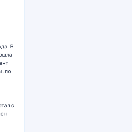
ода. В
дошла
мент
, по
отал с
лен