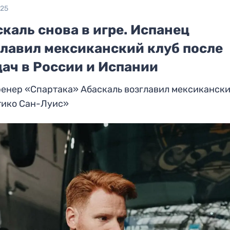
025
каль снова в игре. Испанец
главил мексиканский клуб после
дач в России и Испании
ренер «Спартака» Абаскаль возглавил мексиканск
тико Сан-Луис»