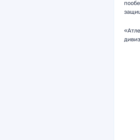
пообе
защищ
«Атле
дивиз