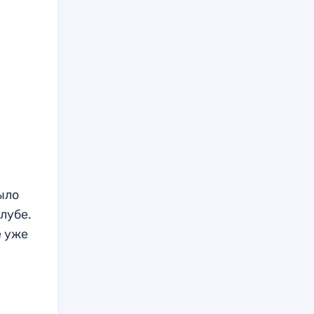
ыло
клубе.
е уже