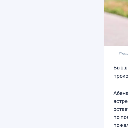
Пром
Бывши
проко
Абена
встре
остае
по по
пожел