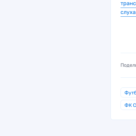
тран
слуха
Подел
Фут
ФК С