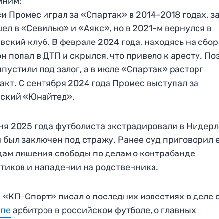
мним:
и Промес играл за «Спартак» в 2014–2018 годах, з
ел в «Севилью» и «Аякс», но в 2021-м вернулся в
вский клуб. В феврале 2024 года, находясь на сбор
он попал в ДТП и скрылся, что привело к аресту. По
ыпустили под залог, а в июле «Спартак» расторг
акт. С сентября 2024 года Промес выступал за
йский «Юнайтед».
ня 2025 года футболиста экстрадировали в Нидер
н был заключен под стражу. Ранее суд приговорил е
одам лишения свободы по делам о контрабанде
тиков и нападении на родственника.
 «КП-Спорт» писал о последних известиях в деле 
упе
арбитров в российском футболе, о главных