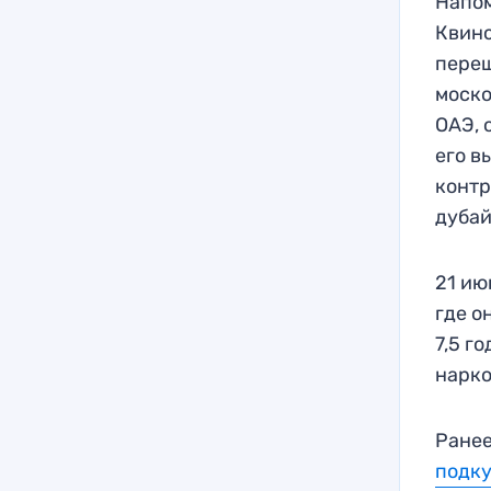
Напо
Квинс
переш
моско
ОАЭ, 
его в
контр
дуба
21 ию
где о
7,5 г
нарко
Ранее
подк