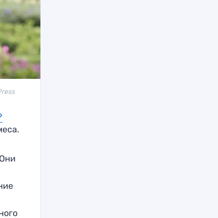
Press
»
меса.
 Они
ние
ного