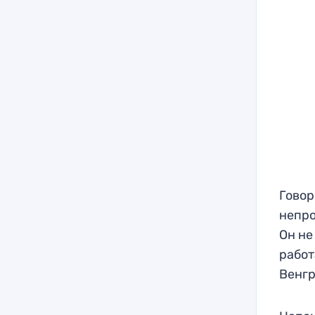
Говор
непро
Он не
работ
Венгр