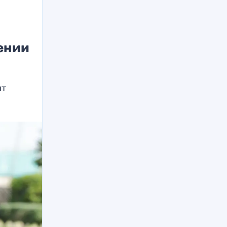
ении
ит