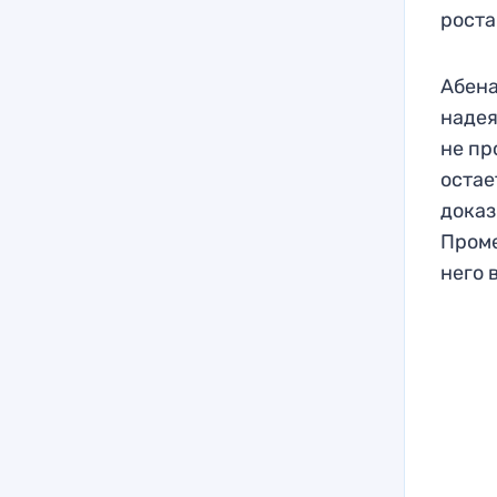
роста
Абена
надея
не пр
остае
доказ
Проме
него 