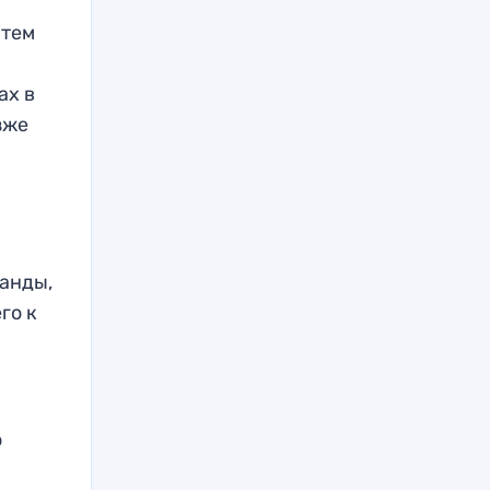
атем
ах в
зже
ланды,
го к
о