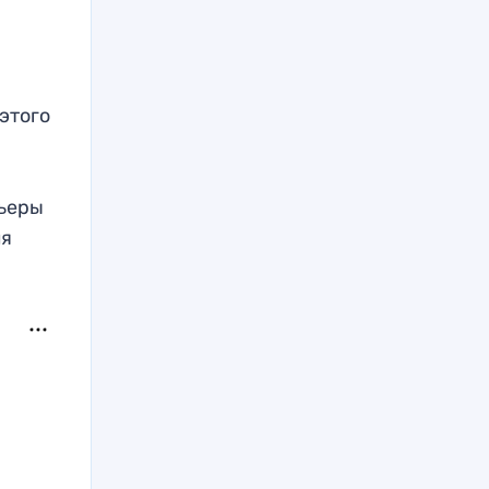
этого
рьеры
ля