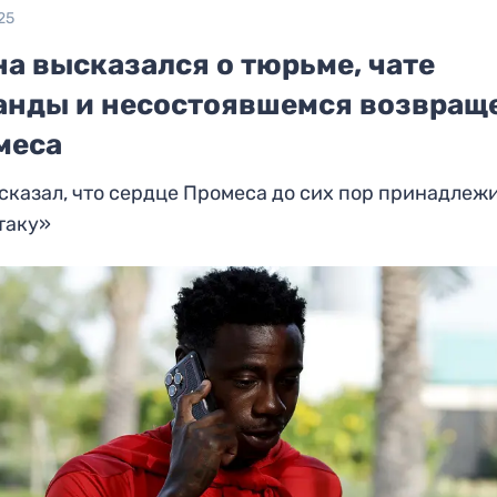
25
а высказался о тюрьме, чате
анды и несостоявшемся возвращ
меса
сказал, что сердце Промеса до сих пор принадлеж
таку»