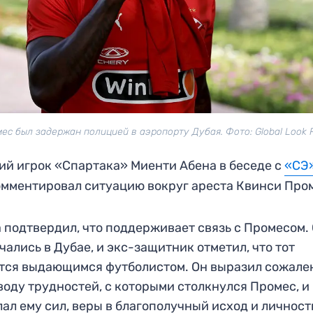
ес был задержан полицией в аэропорту Дубая. Фото: Global Look 
й игрок «Спартака» Миенти Абена в беседе с
«СЭ
мментировал ситуацию вокруг ареста Квинси Про
 подтвердил, что поддерживает связь с Промесом.
чались в Дубае, и экс-защитник отметил, что тот
тся выдающимся футболистом. Он выразил сожале
воду трудностей, с которыми столкнулся Промес, и
ал ему сил, веры в благополучный исход и личност