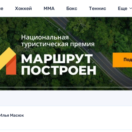
ие
Хоккей
MMA
Бокс
Теннис
Еще
Илья Масюк