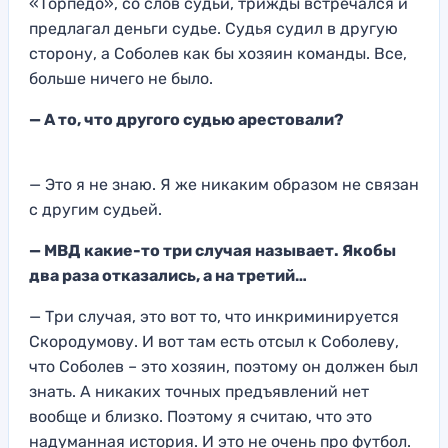
«Торпедо»
, со слов судьи
, трижды встречался и
предлагал деньги судье.
Судья судил в другую
сторо
ну, а Соболев
как бы хозяи
н команды. В
се,
больше ничего не было.
—
А то, что
другого судью
арестовали?
— Это
я не знаю. Я же никаким образом не связан
с другим судьей.
— МВД какие-то три случа
я называет. Якобы
два раза отказались, а на третий…
— Три случая, это вот то, что инкриминируется
Скородумову
. И вот там е
сть отсыл
к Соболеву,
что Соболев – это хозяин, поэтому он должен б
ыл
знать. А н
икаких точных
предъявлений нет
вообще
и близко. Поэтому я считаю,
что это
наду
манная история.
И это не очень про футбол.