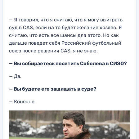
—
Я говорил, что я считаю
, что я могу выи
грать
суд в
CAS, если на то будет
желание хозяев
. Я
считаю
, что есть все шансы для этого. Но
как
дальше поведет себя
Российский футбольный
союз
после решения CAS, я не знаю.
— Вы
собираетесь по
сетить Соболева в СИЗО?
— Да.
—
Вы будете его защищать в суде?
—
Конечно.