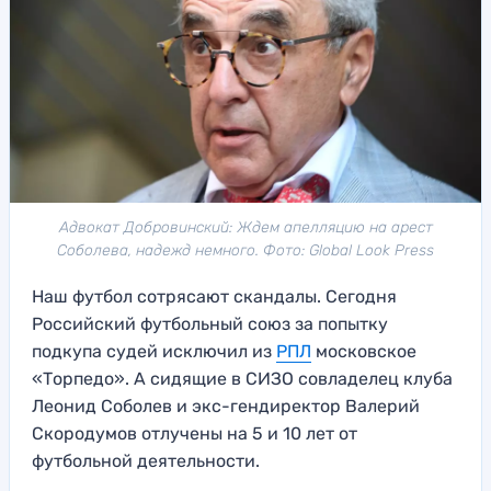
Адвокат Добровинский: Ждем апелляцию на арест
Соболева, надежд немного. Фото: Global Look Press
Наш футбол сотрясают скандалы. Сегодня
Российский футбольный союз за попытку
подкупа судей исключил из
РПЛ
московское
«Торпедо». А сидящие в СИЗО совладелец клуба
Леонид Соболев и экс-гендиректор Валерий
Скородумов отлучены на 5 и 10 лет от
футбольной деятельности.