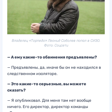
Владелец «Торпедо» Леонид Соболев попал в СИЗО.
Фото: Соцсети
— А ему какие-то о
бвинения предъявлены
?
— Предъявлены, да, инач
е бы он не находился в
следственном изоляторе.
— Это какие-то се
рьезные, вы можете
сказать?
— Я опублико
вал. Для меня там нет вообще
ни
чего. Его директо
р, директор команды