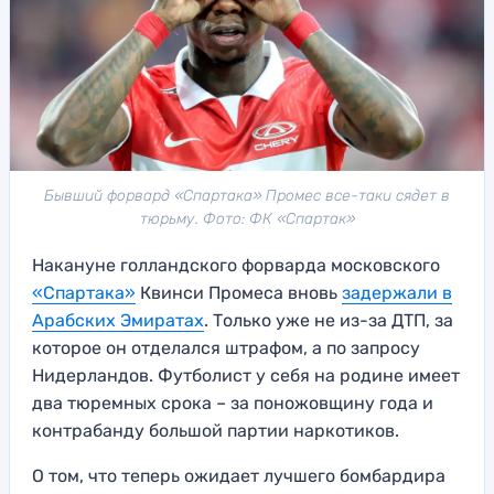
Бывший форвард «Спартака» Промес все-таки сядет в
тюрьму. Фото: ФК «Спартак»
Накануне голландского форварда московского
«Спартака»
Квинси Промеса вновь
задержали в
Арабских Эмиратах
. Только уже не из-за ДТП, за
которое он отделался штрафом, а по запросу
Нидерландов. Футболист у себя на родине имеет
два тюремных срока – за поножовщину года и
контрабанду большой партии наркотиков.
О том, что теперь ожидает лучшего бомбардира