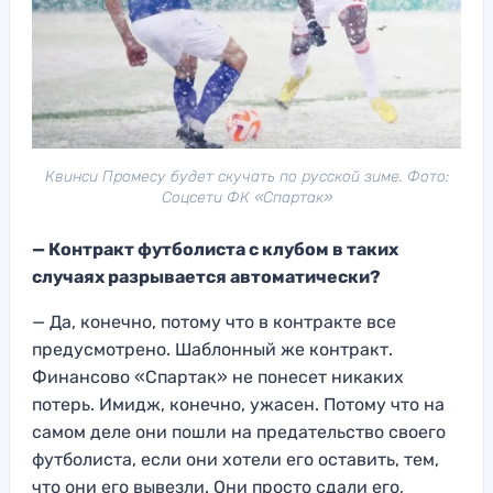
Квинси Промесу будет скучать по русской зиме. Фото:
Соцсети ФК «Спартак»
—
Контракт футболиста с клубом в таких
случаях разрывается автоматически
?
— Да, конечно,
потому что в контракте все
предусм
отрено. Шаблонный же контракт.
Финансово
«Спартак» не понесет никаких
пот
ерь. Имидж
, конечно, ужасен. Потому что на
с
амом деле они пошли на предательство своего
фут
болиста, если они хотели его оставит
ь, тем,
что они его вывезли. Они просто сдали е
го,