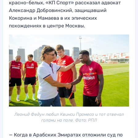
красно-белых, «КП Спорт» рассказал адвокат
Александр Добровинский, защищавший
Кокорина и Мамаева в их эпических
похождениях в центре Москвы.
Леонид Федун любил Квинси Промеса и тот отвечал
голами на поле. Фото: РПЛ
— Когда в Арабских Эмиратах отложили суд по