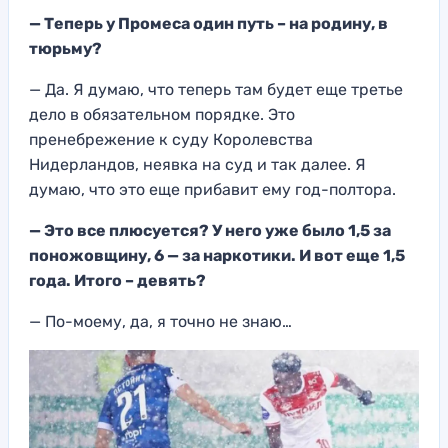
— Теперь у Промеса один путь –
на родину, в
тю
рьму?
— Да.
Я думаю, что теперь там будет еще третье
де
ло в обязательном порядке.
Это
пренебре
жение к суду Королевства
Нидерландов, неявка на суд и так далее. Я
думаю,
что это еще прибави
т ему год-полтора.
—
Это все плюсуется? У него уже было 1,5 за
поножовщину, 6 — з
а наркотики. И вот еще 1,5
года. Итого – девять?
— По-моему, да, я точно не знаю…