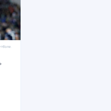
утболе.
»