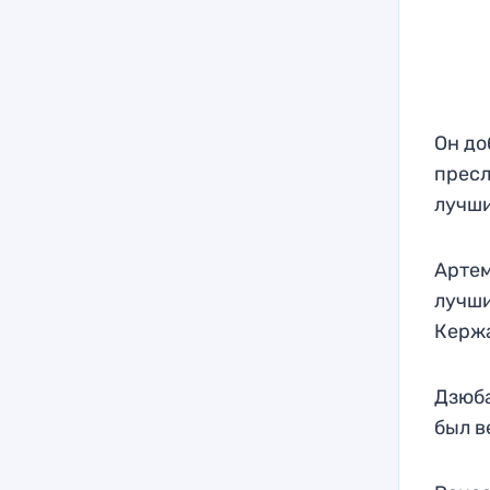
Он до
пресл
лучши
Артем
лучши
Кержа
Дзюба
был в