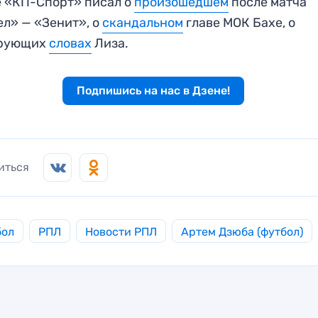
 «КП-Спорт» писал о
произошедшем
после матча
л» — «Зенит», о
скандальном
главе МОК Бахе, о
рующих
словах
Лиза.
Подпишись на нас в Дзене!
иться
бол
РПЛ
Новости РПЛ
Артем Дзюба (футбол)