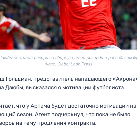
Дзюбы поставил рекорд за сборную выше рекорда в российском ф
Фото: Global Look Press
д Гольдман, представитель нападающего «Акрона
а Дзюбы, высказался о мотивации футболиста.
итает, что у Артема будет достаточно мотивации на
ющий сезон. Агент подчеркнул, что пока не было
воров на тему продления контракта.