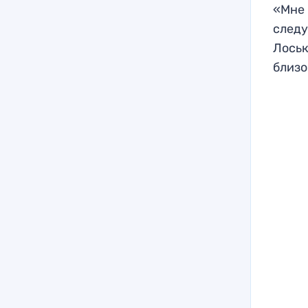
«Мне 
следу
Лоськ
близо