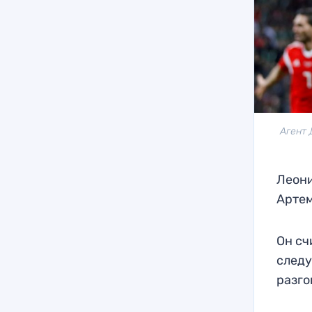
Агент 
Леони
Артем
Он сч
следу
разго