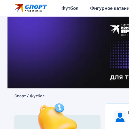
Футбол
Фигурное катан
Спорт
Футбол