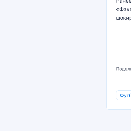
Ранее
«Факе
шоки
Подел
Фут