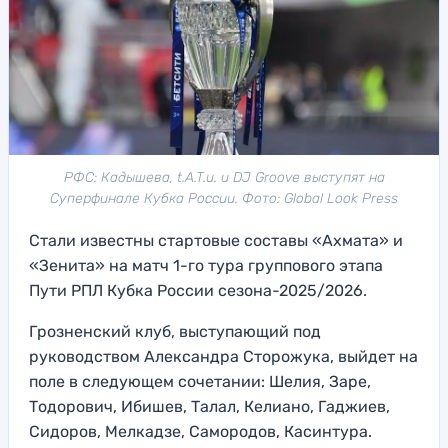
РФС: Кадышева, t.A.T.u. и DJ Groove выступят на
Суперфинале Кубка России. Фото: Global Look Press
Стали известны стартовые составы «Ахмата» и
«Зенита» на матч 1-го тура группового этапа
Пути РПЛ Кубка России сезона-2025/2026.
Грозненский клуб, выступающий под
руководством Александра Сторожука, выйдет на
поле в следующем сочетании: Шелия, Заре,
Тодорович, Ибишев, Талал, Келиано, Гаджиев,
Сидоров, Мелкадзе, Самородов, Касинтура.