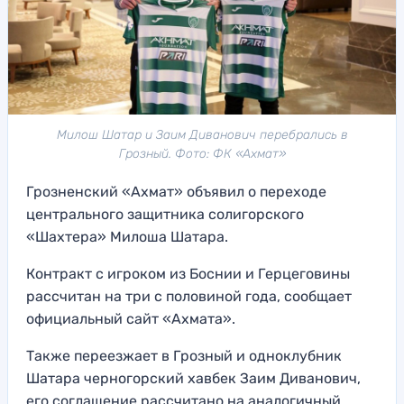
Милош Шатар и Заим Диванович перебрались в
Грозный. Фото: ФК «Ахмат»
Грозненский «Ахмат» объявил о переходе
центрального защитника солигорского
«Шахтера» Милоша Шатара.
Контракт с игроком из Боснии и Герцеговины
рассчитан на три с половиной года, сообщает
официальный сайт «Ахмата».
Также переезжает в Грозный и одноклубник
Шатара черногорский хавбек Заим Диванович,
его соглашение рассчитано на аналогичный