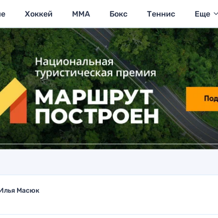
ие
Хоккей
MMA
Бокс
Теннис
Еще
Илья Масюк