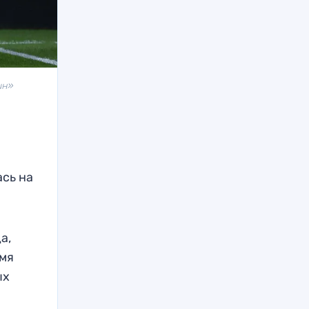
ин»
сь на
а,
емя
ых