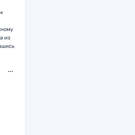
м
дному
а из
ившись