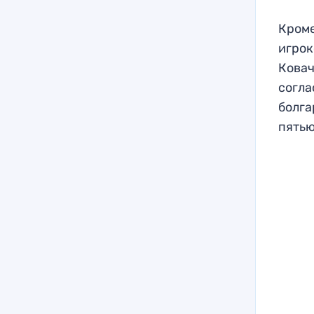
Кроме
игрок
Ковач
согла
болга
пятью