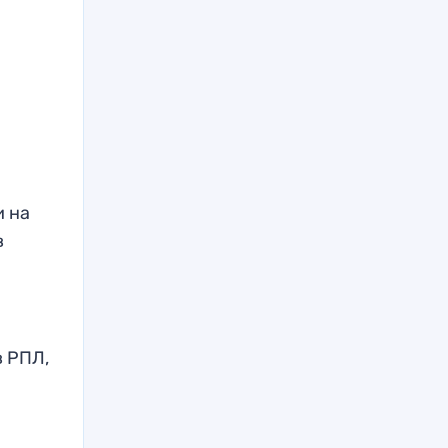
и на
в
в РПЛ,