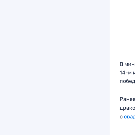
В мин
14-м 
побед
Ранее
драко
о
сва