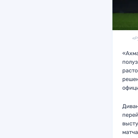
«Р
«Ахма
полуз
расто
решен
офици
Диван
перей
высту
матча