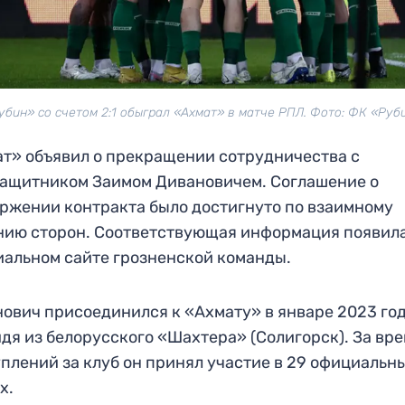
убин» со счетом 2:1 обыграл «Ахмат» в матче РПЛ. Фото: ФК «Руб
т» объявил о прекращении сотрудничества с
ащитником Заимом Дивановичем. Соглашение о
ржении контракта было достигнуто по взаимному
ию сторон. Соответствующая информация появила
альном сайте грозненской команды.
ович присоединился к «Ахмату» в январе 2023 год
дя из белорусского «Шахтера» (Солигорск). За вр
плений за клуб он принял участие в 29 официальн
х.