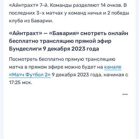
«Айнтрахт» 7-й. Команды разделяют 14 очков. В
последних 3-х матчах у команд ничья и 2 победы
клуба из Баварии.
«Айнтрахт» — «Бавария» смотреть онлайн
бесплатно трансляцию прямой эфир
Бундеслиги 9 декабря 2023 года
Посмотреть бесплатно прямую трансляцию
матча в прямом эфире можно будет на
канале
«Матч Футбол 2»
9 декабря 2023 года, начиная с
17:25 мск.