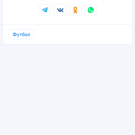
Футбол