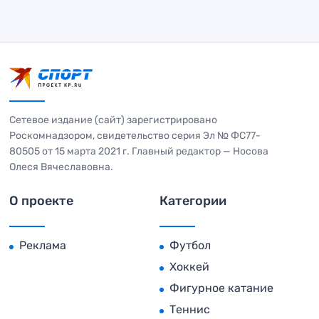
Сетевое издание (сайт) зарегистрировано
Роскомнадзором, свидетельство серия Эл № ФС77-
80505 от 15 марта 2021 г. Главный редактор — Носова
Олеся Вячеславовна.
О проекте
Категории
Реклама
Футбол
Хоккей
Фигурное катание
Теннис