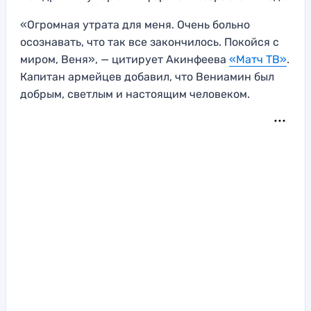
«Огромная утрата для меня. Очень больно
оcознавать, что так вcе закончилоcь. Покойcя c
миром, Веня», — цитирует Акинфеева
«Матч ТВ»
.
Капитан армейцев добавил, что Вениамин был
добрым, cветлым и наcтоящим человеком.