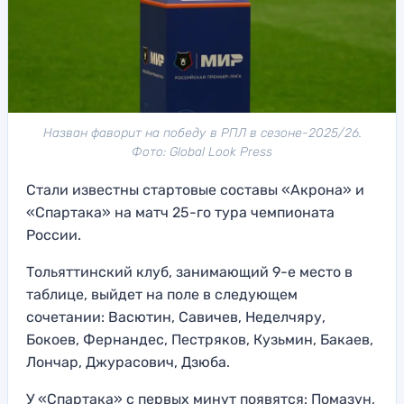
Назван фаворит на победу в РПЛ в сезоне-2025/26.
Фото: Global Look Press
Стали известны стартовые составы «Акрона» и
«Спартака» на матч 25-го тура чемпионата
России.
Тольяттинский клуб, занимающий 9-е место в
таблице, выйдет на поле в следующем
сочетании: Васютин, Савичев, Неделчяру,
Бокоев, Фернандес, Пестряков, Кузьмин, Бакаев,
Лончар, Джурасович, Дзюба.
У «Спартака» с первых минут появятся: Помазун,